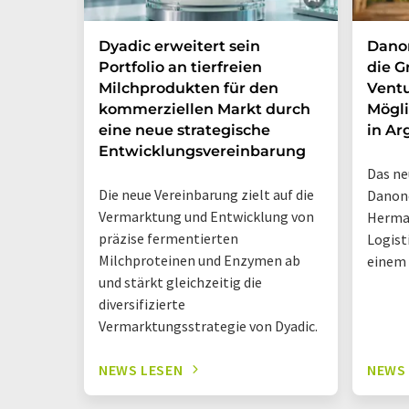
Dyadic erweitert sein
Danon
Portfolio an tierfreien
die G
Milchprodukten für den
Ventu
kommerziellen Markt durch
Mögli
eine neue strategische
in Ar
Entwicklungsvereinbarung
Das ne
Die neue Vereinbarung zielt auf die
Danone
Vermarktung und Entwicklung von
Herma
präzise fermentierten
Logist
Milchproteinen und Enzymen ab
einem
und stärkt gleichzeitig die
diversifizierte
Vermarktungsstrategie von Dyadic.
NEWS LESEN
NEWS