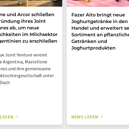
e und Arcor schließen
Fazer Aito bringt neue
ründung ihres Joint
Joghurtgetränke in den
res ab, um neue
Handel und erweitert se
chkeiten im Milchsektor
Sortiment an pflanzlich
gentinien zu erschließen
Getränken und
Joghurtprodukten
ue Joint Venture vereint
 Argentina, Mastellone
nos und ihre gemeinsame
iktochtergesellschaft unter
 Dach
 LESEN
NEWS LESEN