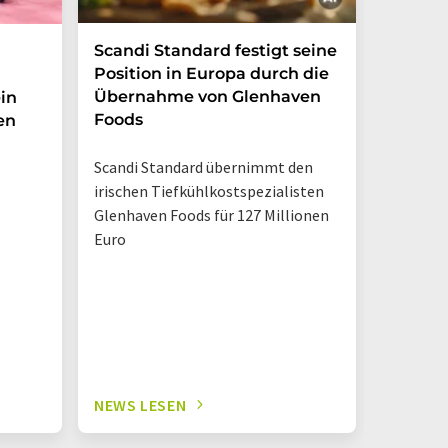
Scandi Standard festigt seine
Zuckerf
Position in Europa durch die
Erfris
Übernahme von Glenhaven
in
Foods
en
Marktche
Verbrau
Scandi Standard übernimmt den
weiterhin
irischen Tiefkühlkostspezialisten
Trinkpäc
Glenhaven Foods für 127 Millionen
Euro
NEWS LESEN
NEWS L