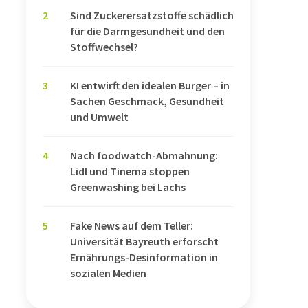
2
Sind Zuckerersatzstoffe schädlich
für die Darmgesundheit und den
Stoffwechsel?
3
KI entwirft den idealen Burger – in
Sachen Geschmack, Gesundheit
und Umwelt
4
Nach foodwatch-Abmahnung:
Lidl und Tinema stoppen
Greenwashing bei Lachs
5
Fake News auf dem Teller:
Universität Bayreuth erforscht
Ernährungs-Desinformation in
sozialen Medien