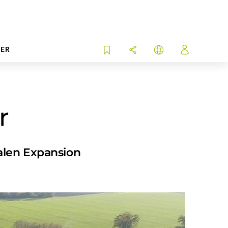
ER
r
nalen Expansion