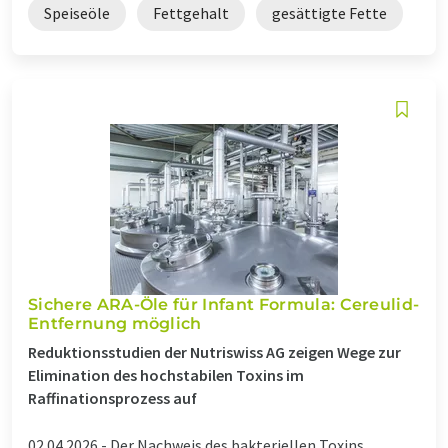
Speiseöle
Fettgehalt
gesättigte Fette
Sichere ARA-Öle für Infant Formula: Cereulid-
Entfernung möglich
Reduktionsstudien der Nutriswiss AG zeigen Wege zur
Elimination des hochstabilen Toxins im
Raffinationsprozess auf
02.04.2026 -
Der Nachweis des bakteriellen Toxins