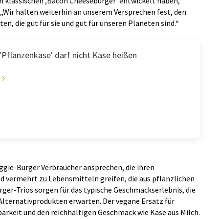
n klassischen ,Bacon Cheeseburger ́ entwickelt haben,“
 „Wir halten weiterhin an unserem Versprechen fest, den
, die gut für sie und gut für unseren Planeten sind.“
'Pflanzenkäse' darf nicht Käse heißen
eggie-Burger Verbraucher ansprechen, die ihren
 vermehrt zu Lebensmitteln greifen, die aus pflanzlichen
rger-Trios sorgen für das typische Geschmackserlebnis, die
ternativprodukten erwarten. Der vegane Ersatz für
arkeit und den reichhaltigen Geschmack wie Käse aus Milch.