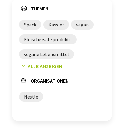
THEMEN
Speck
Kassler
vegan
Fleischersatzprodukte
vegane Lebensmittel
ALLE ANZEIGEN
Cheeseburger
ORGANISATIONEN
pflanzliche Proteine
Käse
Nestlé
Fleischalternativen