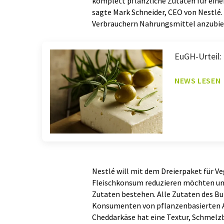
komplett pflanzliche Zutaten für eine
sagte Mark Schneider, CEO von Nestlé.
Verbrauchern Nahrungsmittel anzubieten
EuGH-Urteil: 
NEWS LESEN
Nestlé will mit dem Dreierpaket für V
Fleischkonsum reduzieren möchten und
Zutaten bestehen. Alle Zutaten des Bu
Konsumenten von pflanzenbasierten Al
Cheddarkäse hat eine Textur, Schmelzb