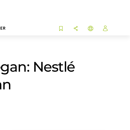
ER
gan: Nestlé
an