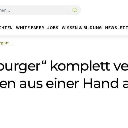
CHTEN
WHITE PAPER
JOBS
WISSEN & BILDUNG
NEWSLETT
an: ...
urger“ komplett ve
aten aus einer Hand 