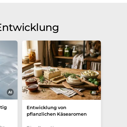
Entwicklung
tig
Künstli
Entwicklung von
dazu b
pflanzlichen Käsearomen
unterb
Stickst