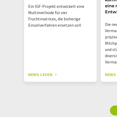
eine 
Ein IGF-Projekt entwickelt eine
Entw
Multimethode für vier
Fruchtmatrices, die bisherige
Die ne
Einzelverfahren ersetzen soll
Vermar
präzis
Milchp
und st
diversi
Vermar
NEWS LESEN
NEWS