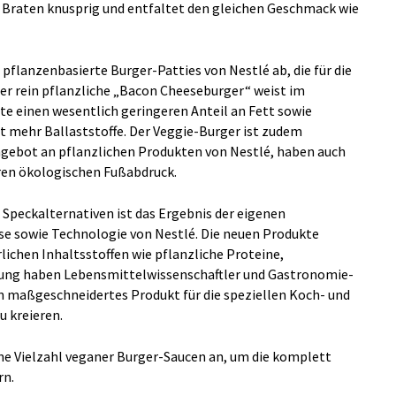
 Braten knusprig und entfaltet den gleichen Geschmack wie
pflanzenbasierte Burger-Patties von Nestlé ab, die für die
 Der rein pflanzliche „Bacon Cheeseburger“ weist im
nte einen wesentlich geringeren Anteil an Fett sowie
t mehr Ballaststoffe. Der Veggie-Burger ist zudem
ngebot an pflanzlichen Produkten von Nestlé, haben auch
ren ökologischen Fußabdruck.
Speckalternativen ist das Ergebnis der eigenen
e sowie Technologie von Nestlé. Die neuen Produkte
lichen Inhaltsstoffen wie pflanzliche Proteine,
cklung haben Lebensmittelwissenschaftler und Gastronomie-
maßgeschneidertes Produkt für die speziellen Koch- und
 kreieren.
ne Vielzahl veganer Burger-Saucen an, um die komplett
rn.