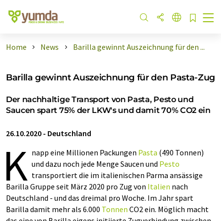
Home
News
Barilla gewinnt Auszeichnung für den ...
Barilla gewinnt Auszeichnung für den Pasta-Zug
Der nachhaltige Transport von Pasta, Pesto und
Saucen spart 75% der LKW's und damit 70% CO2 ein
26.10.2020
-
Deutschland
K
napp eine Millionen Packungen
Pasta
(490 Tonnen)
und dazu noch jede Menge Saucen und
Pesto
transportiert die im italienischen Parma ansässige
Barilla Gruppe seit März 2020 pro Zug von
Italien
nach
Deutschland - und das dreimal pro Woche. Im Jahr spart
Barilla damit mehr als 6.000
Tonnen
CO2 ein. Möglich macht
das eine von Barilla eigens initiierte Zugverbindung zwischen