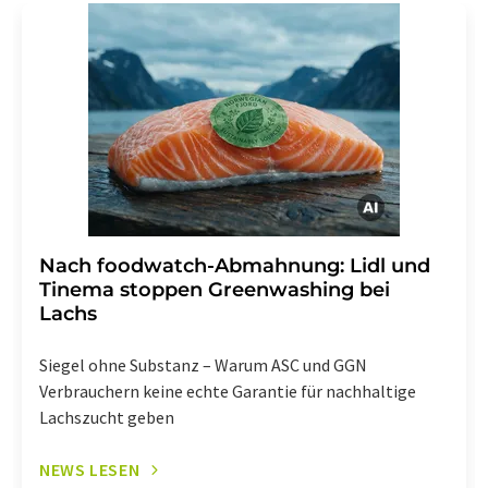
Str. 2, 12489 Berlin oder per E-Mail unter
widerruf@lumitos.com
mit Wirkung für die Zukunft
widerrufen. Zudem ist in jeder E-Mail ein Link zur
Abbestellung des entsprechenden Newsletters
enthalten.
Nach foodwatch-Abmahnung: Lidl und
Tinema stoppen Greenwashing bei
Lachs
Siegel ohne Substanz – Warum ASC und GGN
Verbrauchern keine echte Garantie für nachhaltige
Lachszucht geben
NEWS LESEN