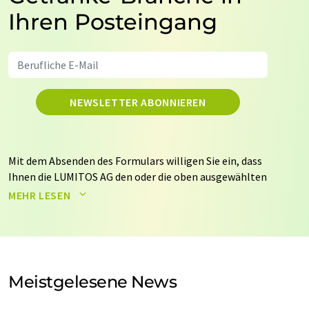
Ihren Posteingang
NEWSLETTER ABONNIEREN
Mit dem Absenden des Formulars willigen Sie ein, dass
Ihnen die LUMITOS AG den oder die oben ausgewählten
Newsletter per E-Mail zusendet. Ihre Daten werden
MEHR LESEN
nicht an Dritte weitergegeben. Die Speicherung und
Verarbeitung Ihrer Daten durch die LUMITOS AG erfolgt
auf Basis unserer
Datenschutzerklärung
. LUMITOS darf
Sie zum Zwecke der Werbung oder der Markt- und
Meinungsforschung per E-Mail kontaktieren. Ihre
Meistgelesene News
Einwilligung können Sie jederzeit ohne Angabe von
Gründen gegenüber der LUMITOS AG, Ernst-Augustin-