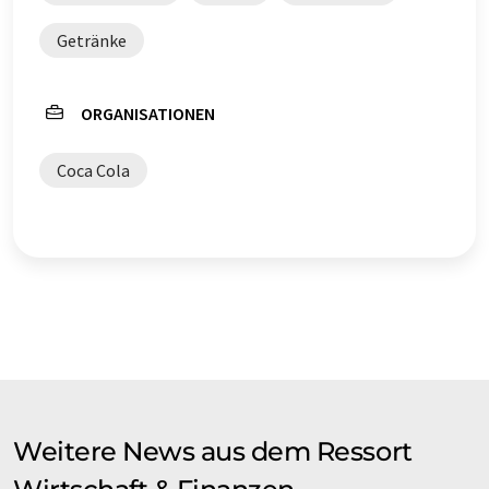
automatischer Übersetzung übersetzt wurde, ist es
möglich, dass er Fehler im Vokabular, in der Syntax oder
Getränke
in der Grammatik enthält. Den ursprünglichen Artikel in
Englisch finden Sie
hier
.
ORGANISATIONEN
Coca Cola
Weitere News aus dem Ressort