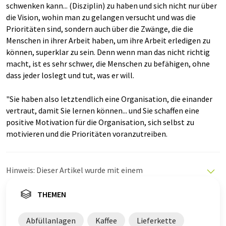
schwenken kann... (Disziplin) zu haben und sich nicht nur über
die Vision, wohin man zu gelangen versucht und was die
Prioritäten sind, sondern auch über die Zwänge, die die
Menschen in ihrer Arbeit haben, um ihre Arbeit erledigen zu
können, superklar zu sein. Denn wenn man das nicht richtig
macht, ist es sehr schwer, die Menschen zu befähigen, ohne
dass jeder loslegt und tut, was er will.
"Sie haben also letztendlich eine Organisation, die einander
vertraut, damit Sie lernen können... und Sie schaffen eine
positive Motivation für die Organisation, sich selbst zu
motivieren und die Prioritäten voranzutreiben.
Hinweis: Dieser Artikel wurde mit einem
Computersystem ohne menschlichen Eingriff übersetzt.
LUMITOS bietet diese automatischen Übersetzungen
THEMEN
an, um eine größere Bandbreite an aktuellen
Nachrichten zu präsentieren. Da dieser Artikel mit
Abfüllanlagen
Kaffee
Lieferkette