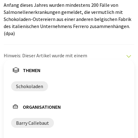
Anfang dieses Jahres wurden mindestens 200 Fälle von
Salmonellenerkrankungen gemeldet, die vermutlich mit
Schokoladen-Ostereiern aus einer anderen belgischen Fabrik
des italienischen Unternehmens Ferrero zusammenhängen.
(dpa)
Hinweis: Dieser Artikel wurde mit einem
Computersystem ohne menschlichen Eingriff übersetzt.
LUMITOS bietet diese automatischen Übersetzungen
THEMEN
an, um eine größere Bandbreite an aktuellen
Nachrichten zu präsentieren. Da dieser Artikel mit
Schokoladen
automatischer Übersetzung übersetzt wurde, ist es
möglich, dass er Fehler im Vokabular, in der Syntax oder
in der Grammatik enthält. Den ursprünglichen Artikel in
ORGANISATIONEN
Englisch finden Sie
hier
.
Barry Callebaut