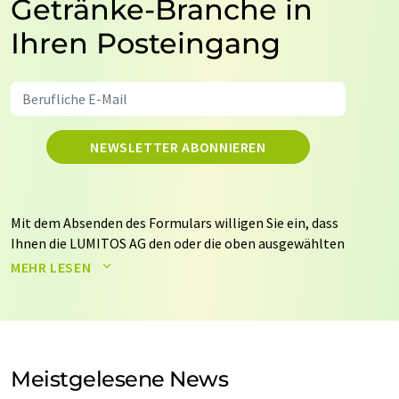
Getränke-Branche in
Ihren Posteingang
NEWSLETTER ABONNIEREN
Mit dem Absenden des Formulars willigen Sie ein, dass
Ihnen die LUMITOS AG den oder die oben ausgewählten
Newsletter per E-Mail zusendet. Ihre Daten werden
MEHR LESEN
nicht an Dritte weitergegeben. Die Speicherung und
Verarbeitung Ihrer Daten durch die LUMITOS AG erfolgt
auf Basis unserer
Datenschutzerklärung
. LUMITOS darf
Sie zum Zwecke der Werbung oder der Markt- und
Meinungsforschung per E-Mail kontaktieren. Ihre
Meistgelesene News
Einwilligung können Sie jederzeit ohne Angabe von