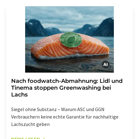
Gründen gegenüber der LUMITOS AG, Ernst-Augustin-
Str. 2, 12489 Berlin oder per E-Mail unter
widerruf@lumitos.com
mit Wirkung für die Zukunft
widerrufen. Zudem ist in jeder E-Mail ein Link zur
Abbestellung des entsprechenden Newsletters
enthalten.
Nach foodwatch-Abmahnung: Lidl und
Tinema stoppen Greenwashing bei
Lachs
Siegel ohne Substanz – Warum ASC und GGN
Verbrauchern keine echte Garantie für nachhaltige
Lachszucht geben