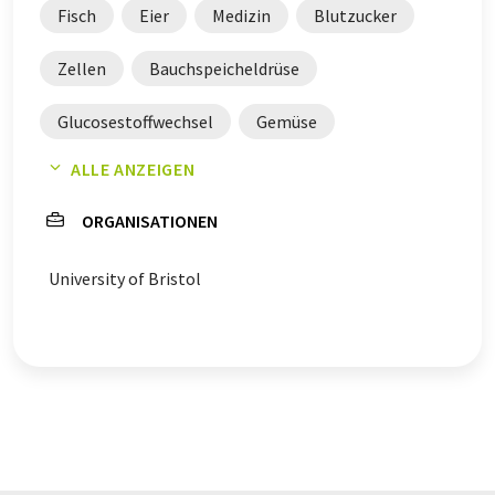
Englisch finden Sie
hier
.
Fisch
Eier
Medizin
Blutzucker
Zellen
Bauchspeicheldrüse
Glucosestoffwechsel
Gemüse
ALLE ANZEIGEN
Risikofaktoren
Übergewicht
ORGANISATIONEN
oxidativer Stress
Nitrate
Milch
University of Bristol
Fettsäuren
Diabetes mellitus Typ 2
Obst
Fettgehalt
rotes Fleisch
Joghurt
Früchte