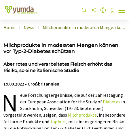
Home
News
Milchprodukte in moderaten Mengen kö ...
Milchprodukte in moderaten Mengen können
vor Typ-2-Diabetes schützen
Aber rotes und verarbeitetes Fleisch erhöht das
Risiko, so eine italienische Studie
19.09.2022
-
Großbritannien
N
eue Forschungsergebnisse, die auf der Jahrestagung
der European Association for the Study of
Diabetes
in
Stockholm, Schweden (19.-23. September)
vorgestellt werden, zeigen, dass
Milchprodukte
, insbesondere
fettarme Produkte und
Joghurt
, mit einem geringeren Risiko
für die Entwicklung von Typ-2-Diabetes (T2D) verbunden sind.