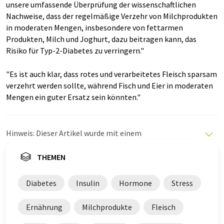
unsere umfassende Überprüfung der wissenschaftlichen
Nachweise, dass der regelmäßige Verzehr von Milchprodukten
in moderaten Mengen, insbesondere von fettarmen
Produkten, Milch und Joghurt, dazu beitragen kann, das
Risiko für Typ-2-Diabetes zu verringern."
"Es ist auch klar, dass rotes und verarbeitetes Fleisch sparsam
verzehrt werden sollte, während Fisch und Eier in moderaten
Mengen ein guter Ersatz sein könnten."
Hinweis: Dieser Artikel wurde mit einem
Computersystem ohne menschlichen Eingriff übersetzt.
LUMITOS bietet diese automatischen Übersetzungen
THEMEN
an, um eine größere Bandbreite an aktuellen
Nachrichten zu präsentieren. Da dieser Artikel mit
Diabetes
Insulin
Hormone
Stress
automatischer Übersetzung übersetzt wurde, ist es
möglich, dass er Fehler im Vokabular, in der Syntax oder
Ernährung
Milchprodukte
Fleisch
in der Grammatik enthält. Den ursprünglichen Artikel in