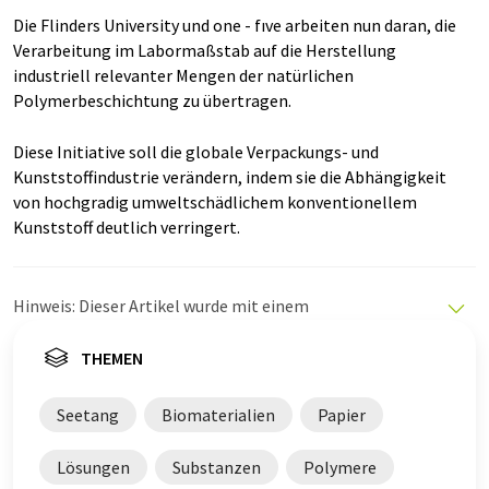
Die Flinders University und one - fıve arbeiten nun daran, die
Verarbeitung im Labormaßstab auf die Herstellung
industriell relevanter Mengen der natürlichen
Polymerbeschichtung zu übertragen.
Diese Initiative soll die globale Verpackungs- und
Kunststoffindustrie verändern, indem sie die Abhängigkeit
von hochgradig umweltschädlichem konventionellem
Kunststoff deutlich verringert.
Hinweis: Dieser Artikel wurde mit einem
Computersystem ohne menschlichen Eingriff übersetzt.
LUMITOS bietet diese automatischen Übersetzungen
THEMEN
an, um eine größere Bandbreite an aktuellen
Nachrichten zu präsentieren. Da dieser Artikel mit
Seetang
Biomaterialien
Papier
automatischer Übersetzung übersetzt wurde, ist es
möglich, dass er Fehler im Vokabular, in der Syntax oder
Lösungen
Substanzen
Polymere
in der Grammatik enthält. Den ursprünglichen Artikel in