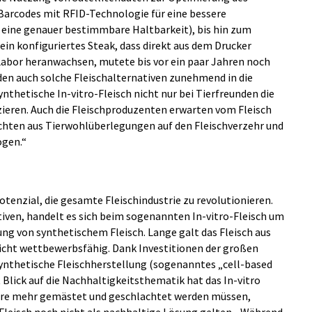
Barcodes mit RFID-Technologie für eine bessere
 eine genauer bestimmbare Haltbarkeit), bis hin zum
ein konfiguriertes Steak, dass direkt aus dem Drucker
Labor heranwachsen, mutete bis vor ein paar Jahren noch
rden auch solche Fleischalternativen zunehmend in die
nthetische In-vitro-Fleisch nicht nur bei Tierfreunden die
zieren. Auch die Fleischproduzenten erwarten vom Fleisch
rzichten aus Tierwohlüberlegungen auf den Fleischverzehr und
ögen.“
otenzial, die gesamte Fleischindustrie zu revolutionieren.
iven, handelt es sich beim sogenannten In-vitro-Fleisch um
ng von synthetischem Fleisch. Lange galt das Fleisch aus
nicht wettbewerbsfähig. Dank Investitionen der großen
synthetische Fleischherstellung (sogenanntes „cell-based
Blick auf die Nachhaltigkeitsthematik hat das In-vitro
Tiere mehr gemästet und geschlachtet werden müssen,
 Fleisch noch nicht als nachhaltige Lösung gelten. „Während