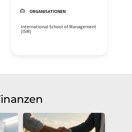
ORGANISATIONEN
Fleischproduktion
Gewebe
International School of Management
Datenerfassung
(ISM)
Digitale Transformation
Finanzen