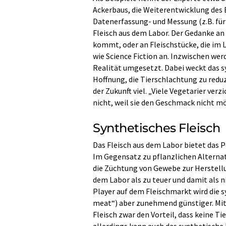
Ackerbaus, die Weiterentwicklung des 
Datenerfassung- und Messung (z.B. für
Fleisch aus dem Labor. Der Gedanke an 
kommt, oder an Fleischstücke, die im 
wie Science Fiction an. Inzwischen we
Realität umgesetzt. Dabei weckt das sy
Hoffnung, die Tierschlachtung zu redu
der Zukunft viel. „Viele Vegetarier ve
nicht, weil sie den Geschmack nicht m
Synthetisches Fleisch
Das Fleisch aus dem Labor bietet das P
Im Gegensatz zu pflanzlichen Alternat
die Züchtung von Gewebe zur Herstellu
dem Labor als zu teuer und damit als 
Player auf dem Fleischmarkt wird die 
meat“) aber zunehmend günstiger. Mit 
Fleisch zwar den Vorteil, dass keine 
allerdings kann auch das synthetische