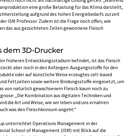
nproduktion eine große Belastung für das Klima darstellt,
ischherstellung aufgrund des hohen Energiebedarfs zurzeit
 der ISM Professor. Zudem ist die Frage noch offen, wie
n das aus gezüchteten Zellen gewonnene Fleisch
us dem 3D-Drucker
h im früheren Entwicklungsstadium befindet, ist das Fleisch
steckt aber noch in den Anfängen. Ausgangsstoffe für den
odukte oder auf künstliche Weise erzeugtes cell-based
und Fettzellen sowie weitere Bindungsstoffe eingesetzt, um
das von natürlich gewachsenem Fleisch kaum noch zu
ognose: „Die Kombination aus digitalen Techniken und
 die Art und Weise, wie wir leben und uns ernähren
 auch was den Fleischkonsum angeht.“
rup unterrichtet Operations Management in der
onal School of Management (ISM) mit Blick auf die