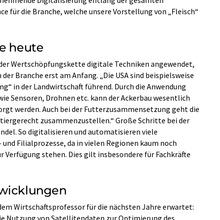
 für die Branche, welche unsere Vorstellung von „Fleisch“
ze heute
n der Wertschöpfungskette digitale Techniken angewendet,
 der Branche erst am Anfang. „Die USA sind beispielsweise
ng“ in der Landwirtschaft führend. Durch die Anwendung
e Sensoren, Drohnen etc. kann der Ackerbau wesentlich
sorgt werden. Auch bei der Futterzusammensetzung geht die
 tiergerecht zusammenzustellen.“ Große Schritte bei der
ndel. So digitalisieren und automatisieren viele
 und Filialprozesse, da in vielen Regionen kaum noch
r Verfügung stehen. Dies gilt insbesondere für Fachkräfte
twicklungen
em Wirtschaftsprofessor für die nächsten Jahre erwartet:
die Nutzung von Satellitendaten zur Optimierung des