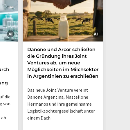
Danone und Arcor schließen
Fazer A
die Gründung ihres Joint
Joghur
Ventures ab, um neue
Handel
urch
Möglichkeiten im Milchsektor
Sortim
in Argentinien zu erschließen
Geträn
ung
Joghur
Das neue Joint Venture vereint
uf die
Danone Argentina, Mastellone
g von
Hermanos und ihre gemeinsame
Logistiktochtergesellschaft unter
 ab
einem Dach