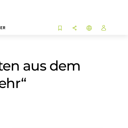
ER
aten aus dem
ehr“