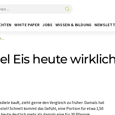
CHTEN
WHITE PAPER
JOBS
WISSEN & BILDUNG
NEWSLETT
...
l Eis heute wirklic
sdiele kauft, zieht gerne den Vergleich zu früher: Damals hat
ostet! Schnell kommt das Gefühl, eine Portion für etwa 1,50
heute deutlich mehr als damals eine für 30 Pfennig.