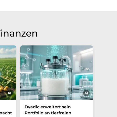
Finanzen
Dyadic erweitert sein
Danone
 macht
Portfolio an tierfreien
die Grü