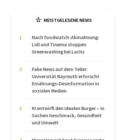
MEISTGELESENE NEWS
1
Nach foodwatch-Abmahnung:
Lidl und Tinema stoppen
Greenwashing bei Lachs
2
Fake News auf dem Teller:
Universität Bayreuth erforscht
Ernährungs-Desinformation in
sozialen Medien
3
KI entwirft den idealen Burger – in
Sachen Geschmack, Gesundheit
und Umwelt
4
MicroHarvest baut Europas erste