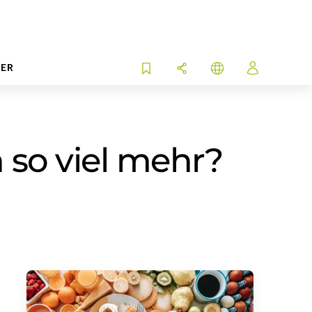
ER
h so viel mehr?