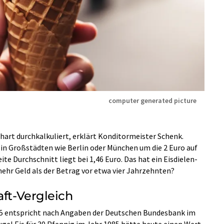
computer generated picture
hart durchkalkuliert, erklärt Konditormeister Schenk.
 in Großstädten wie Berlin oder München um die 2 Euro auf
te Durchschnitt liegt bei 1,46 Euro. Das hat ein Eisdielen-
mehr Geld als der Betrag vor etwa vier Jahrzehnten?
aft-Vergleich
985 entspricht nach Angaben der Deutschen Bundesbank im
ugel Eis für 30 Pfennig im Jahr 1985 hätte heute einen Wert