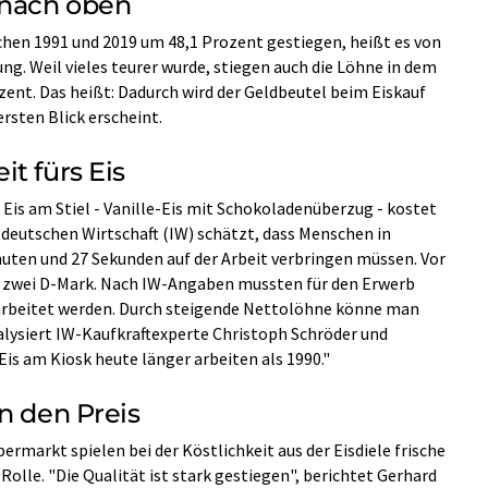
 nach oben
chen 1991 und 2019 um 48,1 Prozent gestiegen, heißt es von
ung. Weil vieles teurer wurde, stiegen auch die Löhne in dem
zent. Das heißt: Dadurch wird der Geldbeutel beim Eiskauf
ersten Blick erscheint.
t fürs Eis
s Eis am Stiel - Vanille-Eis mit Schokoladenüberzug - kostet
r deutschen Wirtschaft (IW) schätzt, dass Menschen in
nuten und 27 Sekunden auf der Arbeit verbringen müssen. Vor
wa zwei D-Mark. Nach IW-Angaben mussten für den Erwerb
arbeitet werden. Durch steigende Nettolöhne könne man
nalysiert IW-Kaufkraftexperte Christoph Schröder und
is am Kiosk heute länger arbeiten als 1990."
n den Preis
markt spielen bei der Köstlichkeit aus der Eisdiele frische
Rolle. "Die Qualität ist stark gestiegen", berichtet Gerhard