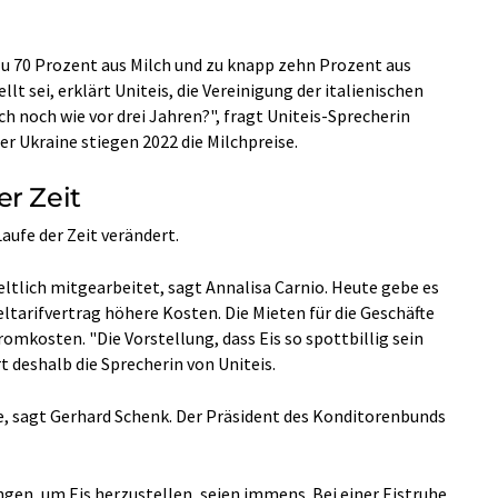
 zu 70 Prozent aus Milch und zu knapp zehn Prozent aus
lt sei, erklärt Uniteis, die Vereinigung der italienischen
h noch wie vor drei Jahren?", fragt Uniteis-Sprecherin
der Ukraine stiegen 2022 die Milchpreise.
er Zeit
Laufe der Zeit verändert.
ltlich mitgearbeitet, sagt Annalisa Carnio. Heute gebe es
ltarifvertrag höhere Kosten. Die Mieten für die Geschäfte
romkosten. "Die Vorstellung, dass Eis so spottbillig sein
ärt deshalb die Sprecherin von Uniteis.
ie, sagt Gerhard Schenk. Der Präsident des Konditorenbunds
gen, um Eis herzustellen, seien immens. Bei einer Eistruhe