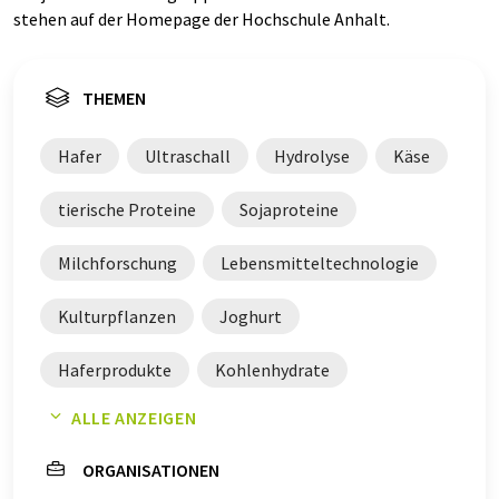
stehen auf der Homepage der Hochschule Anhalt.
THEMEN
Hafer
Ultraschall
Hydrolyse
Käse
tierische Proteine
Sojaproteine
Milchforschung
Lebensmitteltechnologie
Kulturpflanzen
Joghurt
Haferprodukte
Kohlenhydrate
ALLE ANZEIGEN
Haferflocken
Flüssigkeiten
ORGANISATIONEN
Haferdrinks
Eiweiße
Aufstriche