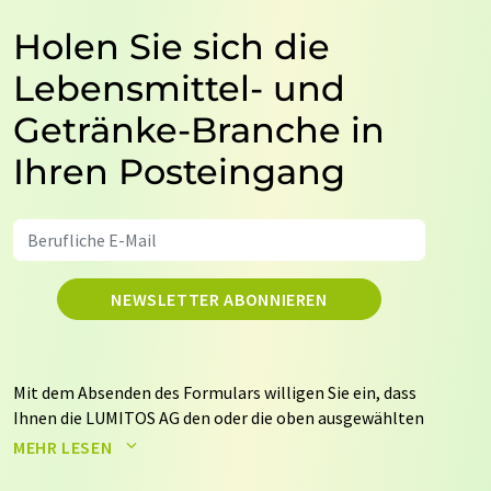
Holen Sie sich die
Lebensmittel- und
Getränke-Branche in
Ihren Posteingang
NEWSLETTER ABONNIEREN
Mit dem Absenden des Formulars willigen Sie ein, dass
Ihnen die LUMITOS AG den oder die oben ausgewählten
Newsletter per E-Mail zusendet. Ihre Daten werden
MEHR LESEN
nicht an Dritte weitergegeben. Die Speicherung und