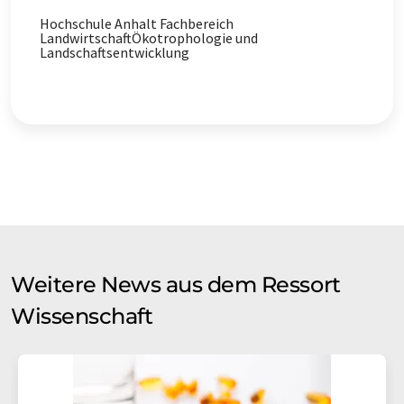
Hochschule Anhalt Fachbereich
enzymatische Hydrolyse
Proteine
LandwirtschaftÖkotrophologie und
Landschaftsentwicklung
Weitere News aus dem Ressort
Wissenschaft