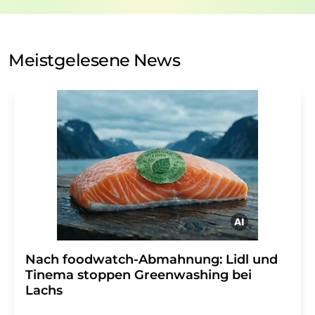
Verarbeitung Ihrer Daten durch die LUMITOS AG erfolgt
auf Basis unserer
Datenschutzerklärung
. LUMITOS darf
Sie zum Zwecke der Werbung oder der Markt- und
Meinungsforschung per E-Mail kontaktieren. Ihre
Meistgelesene News
Einwilligung können Sie jederzeit ohne Angabe von
Gründen gegenüber der LUMITOS AG, Ernst-Augustin-
Str. 2, 12489 Berlin oder per E-Mail unter
widerruf@lumitos.com
mit Wirkung für die Zukunft
widerrufen. Zudem ist in jeder E-Mail ein Link zur
Abbestellung des entsprechenden Newsletters
enthalten.
Nach foodwatch-Abmahnung: Lidl und
Tinema stoppen Greenwashing bei
Lachs