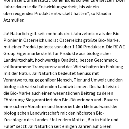
Konsistenz unterstützt. Daher ist es schwer zu ersetzen. Zwei
Jahre dauerte die Entwicklungsarbeit, bis wir ein
überzeugendes Produkt entwickelt hatten”, so Klaudia
Atzmüller.
Ja! Natürlich gilt seit mehr als drei Jahrzehnten als der Bio-
Pionier in Österreich und ist Österreichs größte Bio-Marke,
mit einer Produktpalette von über 1.100 Produkten. Die REWE
Group Eigenmarke steht für Produkte aus biologischer
Landwirtschaft, hochwertige Qualität, besten Geschmack,
vollkommene Transparenz und das Wirtschaften im Einklang
mit der Natur. Ja! Natürlich bedeutet Genuss mit
Verantwortung gegenüber Mensch, Tier und Umwelt und den
biologisch wirtschaftenden Landwirt:innen. Deshalb leistet
die Bio-Marke auch einen wesentlichen Beitrag zu deren
Förderung: Sie garantiert den Bio-Bäuerinnen und -Bauern
eine sichere Abnahme und honoriert den Mehraufwand der
biologischen Landwirtschaft mit den höchsten Bio-
Zuschlägen des Landes. Unter dem Motto
Bio in Hülle und
Fülle
setzt Ja! Natürlich seit einigen Jahren auf Green