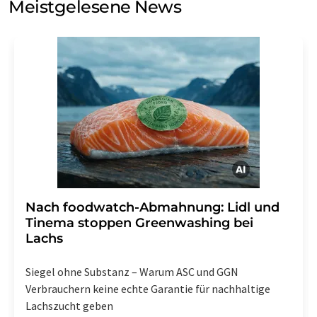
Meistgelesene News
Einwilligung können Sie jederzeit ohne Angabe von
Gründen gegenüber der LUMITOS AG, Ernst-Augustin-
Str. 2, 12489 Berlin oder per E-Mail unter
widerruf@lumitos.com
mit Wirkung für die Zukunft
widerrufen. Zudem ist in jeder E-Mail ein Link zur
Abbestellung des entsprechenden Newsletters
enthalten.
Nach foodwatch-Abmahnung: Lidl und
Tinema stoppen Greenwashing bei
Lachs
Siegel ohne Substanz – Warum ASC und GGN
Verbrauchern keine echte Garantie für nachhaltige
Lachszucht geben