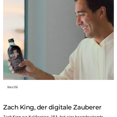
Nestlé
Zach King, der digitale Zauberer
Zach King aus Kalifornien,
USA
, hat eine beeindruckende