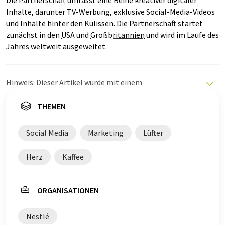
Die Partnerschaft umfasst eine Reihe kreativer digitaler
Inhalte, darunter
TV-Werbung
, exklusive Social-Media-Videos
und Inhalte hinter den Kulissen. Die Partnerschaft startet
zunächst in den
USA
und
Großbritannien
und wird im Laufe des
Jahres weltweit ausgeweitet.
Hinweis: Dieser Artikel wurde mit einem
Computersystem ohne menschlichen Eingriff übersetzt.
LUMITOS bietet diese automatischen Übersetzungen
THEMEN
an, um eine größere Bandbreite an aktuellen
Nachrichten zu präsentieren. Da dieser Artikel mit
Social Media
Marketing
Lüfter
automatischer Übersetzung übersetzt wurde, ist es
möglich, dass er Fehler im Vokabular, in der Syntax oder
Herz
Kaffee
in der Grammatik enthält. Den ursprünglichen Artikel in
Englisch finden Sie
hier
.
ORGANISATIONEN
Nestlé