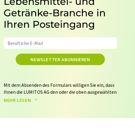
Lebensmittel- und
Getränke-Branche in
Ihren Posteingang
NEWSLETTER ABONNIEREN
Mit dem Absenden des Formulars willigen Sie ein, dass
Ihnen die LUMITOS AG den oder die oben ausgewählten
Newsletter per E-Mail zusendet. Ihre Daten werden
MEHR LESEN
nicht an Dritte weitergegeben. Die Speicherung und
Verarbeitung Ihrer Daten durch die LUMITOS AG erfolgt
auf Basis unserer
Datenschutzerklärung
. LUMITOS darf
Sie zum Zwecke der Werbung oder der Markt- und
Meinungsforschung per E-Mail kontaktieren. Ihre