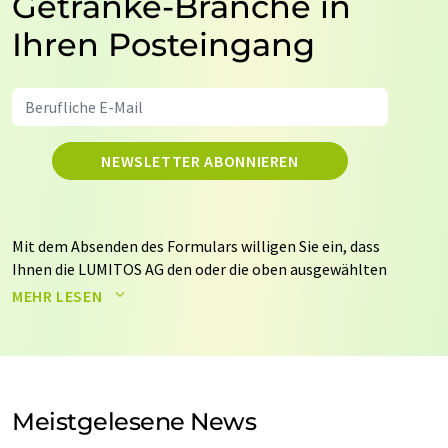
Getränke-Branche in
Ihren Posteingang
NEWSLETTER ABONNIEREN
Mit dem Absenden des Formulars willigen Sie ein, dass
Ihnen die LUMITOS AG den oder die oben ausgewählten
Newsletter per E-Mail zusendet. Ihre Daten werden
MEHR LESEN
nicht an Dritte weitergegeben. Die Speicherung und
Verarbeitung Ihrer Daten durch die LUMITOS AG erfolgt
auf Basis unserer
Datenschutzerklärung
. LUMITOS darf
Sie zum Zwecke der Werbung oder der Markt- und
Meinungsforschung per E-Mail kontaktieren. Ihre
Meistgelesene News
Einwilligung können Sie jederzeit ohne Angabe von