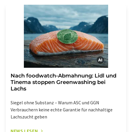
Gründen gegenüber der LUMITOS AG, Ernst-Augustin-
Str. 2, 12489 Berlin oder per E-Mail unter
widerruf@lumitos.com
mit Wirkung für die Zukunft
widerrufen. Zudem ist in jeder E-Mail ein Link zur
Abbestellung des entsprechenden Newsletters
enthalten.
Nach foodwatch-Abmahnung: Lidl und
Tinema stoppen Greenwashing bei
Lachs
Siegel ohne Substanz – Warum ASC und GGN
Verbrauchern keine echte Garantie für nachhaltige
Lachszucht geben
NEWS LESEN