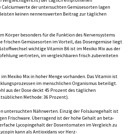
Vergleichsgericht) der täglich empfohlenen
ie Calciumwerte der untersuchten Gemüsesorten lagen
leisten keinen nennenswerten Beitrag zur täglichen
im Körper besonders für die Funktion des Nervensystems
die frischen Gemüsesorten im Vorteil, das Dosengemüse liegt
ißstoffwechsel wichtige Vitamin B6 ist im Mexiko Mix aus der
fehlung vertreten, im vergleichbaren frisch zubereiteten
d im Mexiko Mix in hoher Menge vorhanden. Das Vitamin ist
klungsprozessen im menschlichen Organismus beteiligt.
hl aus der Dose deckt 45 Prozent des täglichen
ltsüblichen Methode: 36 Prozent).
n untersuchten Nährwerten. Einzig der Folsäuregehalt ist
igen Frischware. Überragend ist der hohe Gehalt an beta-
 vierfache Lycopingehalt der Dosentomaten im Vergleich zu
Lycopin kann als Antioxidans vor Herz-