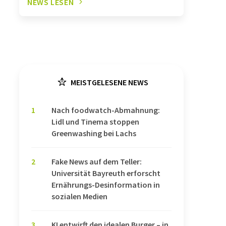
NEWS LESEN
MEISTGELESENE NEWS
1
Nach foodwatch-Abmahnung:
Lidl und Tinema stoppen
Greenwashing bei Lachs
2
Fake News auf dem Teller:
Universität Bayreuth erforscht
Ernährungs-Desinformation in
sozialen Medien
3
KI entwirft den idealen Burger – in