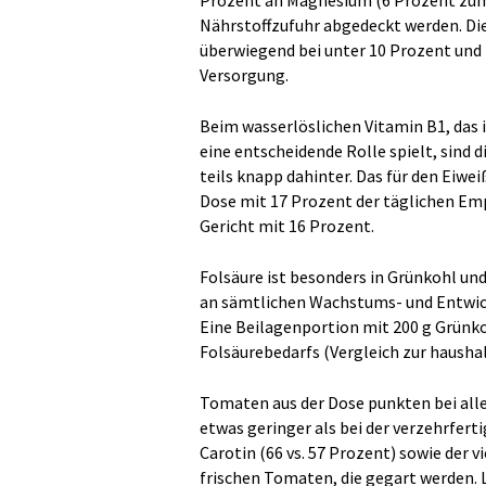
Prozent an Magnesium (6 Prozent zum 
Nährstoffzufuhr abgedeckt werden. D
überwiegend bei unter 10 Prozent und 
Versorgung.
Beim wasserlöslichen Vitamin B1, das 
eine entscheidende Rolle spielt, sind 
teils knapp dahinter. Das für den Eiwe
Dose mit 17 Prozent der täglichen Emp
Gericht mit 16 Prozent.
Folsäure ist besonders in Grünkohl un
an sämtlichen Wachstums- und Entwic
Eine Beilagenportion mit 200 g Grünko
Folsäurebedarfs (Vergleich zur hausha
Tomaten aus der Dose punkten bei alle
etwas geringer als bei der verzehrfert
Carotin (66 vs. 57 Prozent) sowie der
frischen Tomaten, die gegart werden. 