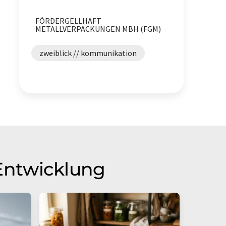
FÖRDERGELLHAFT
Nährstoffe
Sauerstoff
METALLVERPACKUNGEN MBH (FGM)
zweiblick // kommunikation
Entwicklung