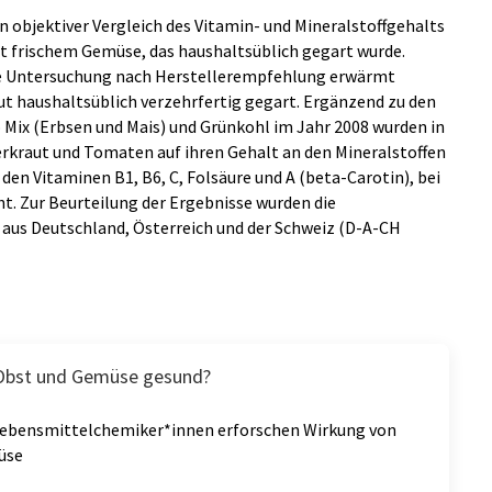
n objektiver Vergleich des Vitamin- und Mineralstoffgehalts
 frischem Gemüse, das haushaltsüblich gegart wurde.
ie Untersuchung nach Herstellerempfehlung erwärmt
tut haushaltsüblich verzehrfertig gegart. Ergänzend zu den
Mix (Erbsen und Mais) und Grünkohl im Jahr 2008 wurden in
rkraut und Tomaten auf ihren Gehalt an den Mineralstoffen
en Vitaminen B1, B6, C, Folsäure und A (beta-Carotin), bei
t. Zur Beurteilung der Ergebnisse wurden die
 aus Deutschland, Österreich und der Schweiz (D-A-CH
Obst und Gemüse gesund?
ebensmittelchemiker*innen erforschen Wirkung von
üse