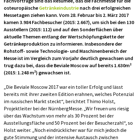
Fachvorträge sind das Resümee, das die Fachmesse für die
osteuropäische
Getränkeindustrie
nach drei erfolgreichen
Messetagen ziehen kann. Vom 28. Februar bis 2. März 2017
kamen 3.984 Fachbesucher (2015: 2.667), um sich bei den 130
Ausstellern (2015: 112) und auf den Sonderflächen über
aktuelle Themen entlang der Wertschöpfungskette der
Getränkeproduktion zu informieren. Insbesondere der
Rohstoff- sowie Technologie- und Maschinenbereich der
Messe ist im Vergleich zum Vorjahr deutlich gewachsen und
trug dazu bei, dass die Beviale Moscow auf bereits 1.630m²
(2015: 1.248 m²) gewachsen ist.
„Die Beviale Moscow 2017 war ein toller Erfolg und lässt
bereits mit ihrer zweiten Edition erahnen, welches Potenzial
im russischen Markt steckt“, berichtet Thimo Holst,
Projektleiter bei der NürnbergMesse. „Wir freuen uns riesig
über das Wachstum von mehr als 30 Prozent bei der
Ausstellungsfläche und 50 Prozent bei der Besucherzahl“, so
Holst weiter. „Noch eindrücklicher war für mich jedoch die
gute Stimmung und der intensive Austausch zwischen