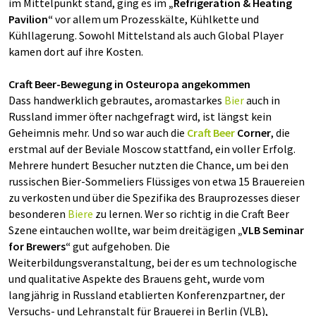
im Mittelpunkt stand, ging es im
„Refrigeration & Heating
Pavilion“
vor allem um Prozesskälte, Kühlkette und
Kühllagerung. Sowohl Mittelstand als auch Global Player
kamen dort auf ihre Kosten.
Craft Beer-Bewegung in Osteuropa angekommen
Dass handwerklich gebrautes, aromastarkes
Bier
auch in
Russland immer öfter nachgefragt wird, ist längst kein
Geheimnis mehr. Und so war auch die
Craft Beer
Corner
, die
erstmal auf der Beviale Moscow stattfand, ein voller Erfolg.
Mehrere hundert Besucher nutzten die Chance, um bei den
russischen Bier-Sommeliers Flüssiges von etwa 15 Brauereien
zu verkosten und über die Spezifika des Brauprozesses dieser
besonderen
Biere
zu lernen. Wer so richtig in die Craft Beer
Szene eintauchen wollte, war beim dreitägigen
„VLB Seminar
for Brewers“
gut aufgehoben. Die
Weiterbildungsveranstaltung, bei der es um technologische
und qualitative Aspekte des Brauens geht, wurde vom
langjährig in Russland etablierten Konferenzpartner, der
Versuchs- und Lehranstalt für Brauerei in Berlin (VLB),