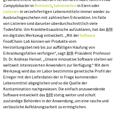
Campylobacter
in
Rohmilch
,
Salmonellen
in Eiern oder
Listerien
in verzehrfertigen Lebensmitteln immer wieder zu
Ausbruchsgeschehen mit zahlreichen Erkrankten. Im Falle
von Listerien sind darunter überdurchschnittlich viele
Todesfälle. Um Krankheitsausbrüche aufzuklären, hat das
BfR
ein digitales Werkzeug entwickelt. „Mit der
Software
FoodChain-Lab können wir Produkte vom
Herstellungsbetrieb bis zur auffälligen Häufung von
Erkrankungsfällen verfolgen“, sagt
BfR
-Präsident Professor
Dr. Dr. Andreas Hensel. „Unsere innovative Software stellen wir
weltweit interessierten Anwendern zur Verfügung.“ Mit dem
Werkzeug wird das im Labor bestimmte genetische Profil der
Erreger mit den Lieferdaten der in Frage kommenden
Lebensmittel abgeglichen und so die Quelle der
Kontamination nachgewiesen. Die einfach anzuwendende
Software entwickelt das
BfR
stetig weiter und schult
zuständige Behörden in der Anwendung, um eine rasche und
verlässliche Aufklärungsarbeit zu ermöglichen.