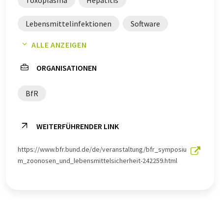
Toxoplasma
Hepatitis
Lebensmittelinfektionen
Software
ALLE ANZEIGEN
Pathogene
Rohmilch
Infektionen
ORGANISATIONEN
Lebensmittelsicherheit
Viren
BfR
Hepatitis E
Eier
WEITERFÜHRENDER LINK
https://www.bfr.bund.de/de/veranstaltung/bfr_symposiu
m_zoonosen_und_lebensmittelsicherheit-242259.html