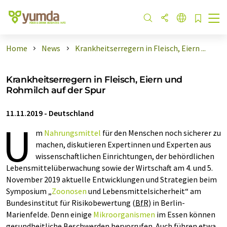
Home
News
Krankheitserregern in Fleisch, Eiern ...
Krankheitserregern in Fleisch, Eiern und
Rohmilch auf der Spur
11.11.2019
-
Deutschland
U
m
Nahrungsmittel
für den Menschen noch sicherer zu
machen, diskutieren Expertinnen und Experten aus
wissenschaftlichen Einrichtungen, der behördlichen
Lebensmittelüberwachung sowie der Wirtschaft am 4. und 5.
November 2019 aktuelle Entwicklungen und Strategien beim
Symposium „
Zoonosen
und Lebensmittelsicherheit“ am
Bundesinstitut für Risikobewertung (
BfR
) in Berlin-
Marienfelde. Denn einige
Mikroorganismen
im Essen können
gesundheitliche Beschwerden hervorrufen. Auch führen etwa