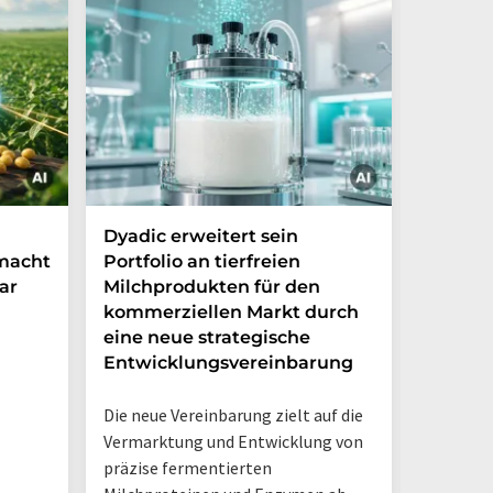
Dyadic erweitert sein
Danone
 macht
Portfolio an tierfreien
die Grü
ar
Milchprodukten für den
Ventur
kommerziellen Markt durch
Möglic
eine neue strategische
in Arge
Entwicklungsvereinbarung
Das neue
Die neue Vereinbarung zielt auf die
Danone A
Vermarktung und Entwicklung von
Hermano
präzise fermentierten
Logistik