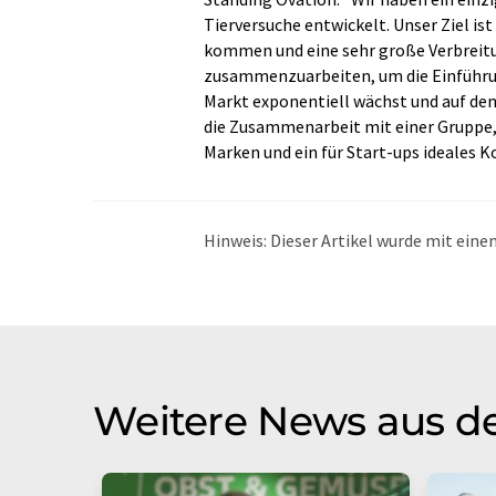
Tierversuche entwickelt. Unser Ziel ist
kommen und eine sehr große Verbreitun
zusammenzuarbeiten, um die Einführun
Markt exponentiell wächst und auf dem 
die Zusammenarbeit mit einer Gruppe,
Marken und ein für Start-ups ideales 
Hinweis: Dieser Artikel wurde mit ei
übersetzt. LUMITOS bietet diese auto
Bandbreite an aktuellen Nachrichten z
Übersetzung übersetzt wurde, ist es mö
in der Grammatik enthält. Den ursprüng
Weitere News aus de