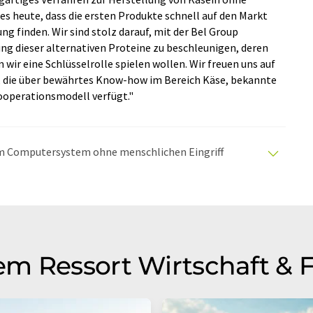
 es heute, dass die ersten Produkte schnell auf den Markt
g finden. Wir sind stolz darauf, mit der Bel Group
g dieser alternativen Proteine zu beschleunigen, deren
wir eine Schlüsselrolle spielen wollen. Wir freuen uns auf
 die über bewährtes Know-how im Bereich Käse, bekannte
Kooperationsmodell verfügt."
nem Computersystem ohne menschlichen Eingriff
matischen Übersetzungen an, um eine größere
u präsentieren. Da dieser Artikel mit automatischer
glich, dass er Fehler im Vokabular, in der Syntax oder
lichen Artikel in Englisch finden Sie
hier
.
m Ressort Wirtschaft & 