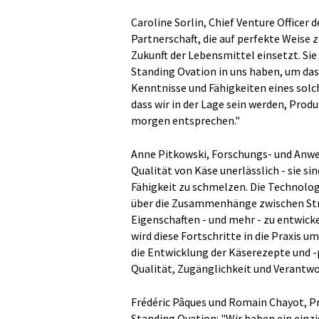
Caroline Sorlin, Chief Venture Officer 
Partnerschaft, die auf perfekte Weise z
Zukunft der Lebensmittel einsetzt. Sie
Standing Ovation in uns haben, um da
Kenntnisse und Fähigkeiten eines solc
dass wir in der Lage sein werden, Pro
morgen entsprechen."
Anne Pitkowski, Forschungs- und Anwen
Qualität von Käse unerlässlich - sie sin
Fähigkeit zu schmelzen. Die Technolo
über die Zusammenhänge zwischen Stru
Eigenschaften - und mehr - zu entwick
wird diese Fortschritte in die Praxis u
die Entwicklung der Käserezepte und 
Qualität, Zugänglichkeit und Verantw
Frédéric Pâques und Romain Chayot, Pr
Standing Ovation: "Wir haben ein einz