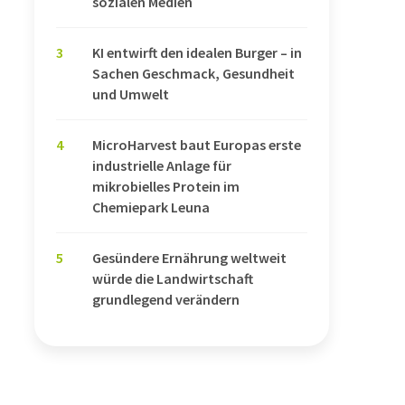
sozialen Medien
3
KI entwirft den idealen Burger – in
Sachen Geschmack, Gesundheit
und Umwelt
4
MicroHarvest baut Europas erste
industrielle Anlage für
mikrobielles Protein im
Chemiepark Leuna
5
Gesündere Ernährung weltweit
würde die Landwirtschaft
grundlegend verändern