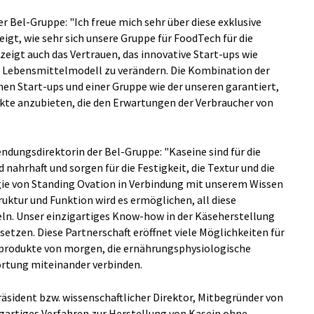
der Bel-Gruppe: "Ich freue mich sehr über diese exklusive
eigt, wie sehr sich unsere Gruppe für FoodTech für die
 zeigt auch das Vertrauen, das innovative Start-ups wie
s Lebensmittelmodell zu verändern. Die Kombination der
hen Start-ups und einer Gruppe wie der unseren garantiert,
dukte anzubieten, die den Erwartungen der Verbraucher von
dungsdirektorin der Bel-Gruppe: "Kaseine sind für die
d nahrhaft und sorgen für die Festigkeit, die Textur und die
gie von Standing Ovation in Verbindung mit unserem Wissen
ktur und Funktion wird es ermöglichen, all diese
eln. Unser einzigartiges Know-how in der Käseherstellung
msetzen. Diese Partnerschaft eröffnet viele Möglichkeiten für
-produkte von morgen, die ernährungsphysiologische
ortung miteinander verbinden.
äsident bzw. wissenschaftlicher Direktor, Mitbegründer von
igartiges Verfahren zur Herstellung von Kasein ohne