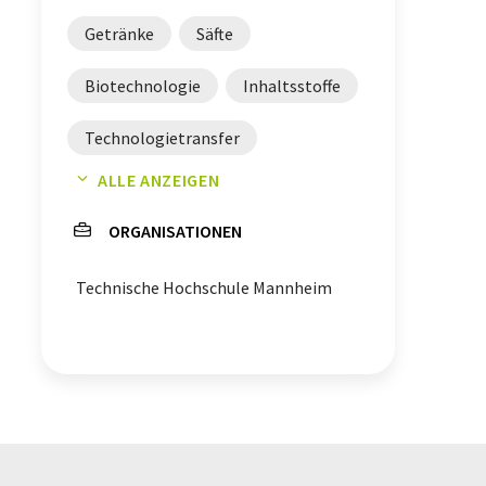
Getränke
Säfte
Biotechnologie
Inhaltsstoffe
Technologietransfer
ALLE ANZEIGEN
Strahlenschutz
ORGANISATIONEN
künstliche Intelligenz
Technische Hochschule Mannheim
Arbeitsschutz
Strahlenbelastung