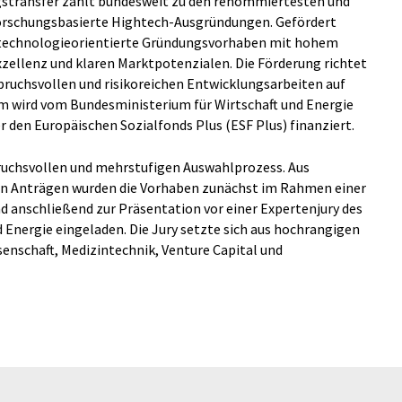
transfer zählt bundesweit zu den renommiertesten und
orschungsbasierte Hightech-Ausgründungen. Gefördert
 technologieorientierte Gründungsvorhaben mit hohem
xzellenz und klaren Marktpotenzialen. Die Förderung richtet
pruchsvollen und risikoreichen Entwicklungsarbeiten auf
 wird vom Bundesministerium für Wirtschaft und Energie
 den Europäischen Sozialfonds Plus (ESF Plus) finanziert.
pruchsvollen und mehrstufigen Auswahlprozess. Aus
en Anträgen wurden die Vorhaben zunächst im Rahmen einer
 anschließend zur Präsentation vor einer Expertenjury des
 Energie eingeladen. Die Jury setzte sich aus hochrangigen
senschaft, Medizintechnik, Venture Capital und