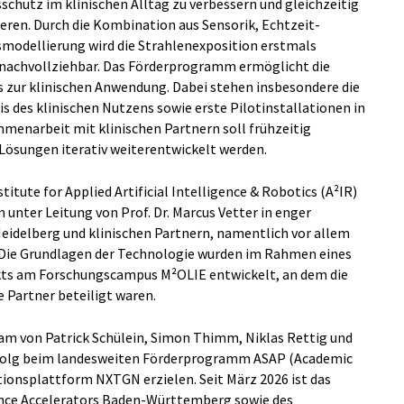
sschutz im klinischen Alltag zu verbessern und gleichzeitig
eren. Durch die Kombination aus Sensorik, Echtzeit-
smodellierung wird die Strahlenexposition erstmals
h nachvollziehbar. Das Förderprogramm ermöglicht die
 zur klinischen Anwendung. Dabei stehen insbesondere die
s des klinischen Nutzens sowie erste Pilotinstallationen in
mmenarbeit mit klinischen Partnern soll frühzeitig
 Lösungen iterativ weiterentwickelt werden.
itute for Applied Artificial Intelligence & Robotics (A²IR)
nter Leitung von Prof. Dr. Marcus Vetter in enger
eidelberg und klinischen Partnern, namentlich vor allem
hl. Die Grundlagen der Technologie wurden im Rahmen eines
kts am Forschungscampus M²OLIE entwickelt, an dem die
 Partner beteiligt waren.
am von Patrick Schülein, Simon Thimm, Niklas Rettig und
folg beim landesweiten Förderprogramm ASAP (Academic
ionsplattform NXTGN erzielen. Seit März 2026 ist das
ence Accelerators Baden-Württemberg sowie des