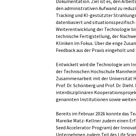
Dokumentation. Ziel ist es, den Arbeit
den administrativen Aufwand zu reduzi
Tracking und KI-gestützter Strahlung
datenbasiert und situationsspezifisc
Weiterentwicklung der Technologie bis
technische Fertigstellung, der Nachwei
Kliniken im Fokus. Über die enge Zusa
Feedback aus der Praxis eingeholt und
Entwickelt wird die Technologie am Inst
der Technischen Hochschule Mannheim u
Zusammenarbeit mit der Universität H
Prof. Dr. Schönberg und Prof. Dr. Die
interdisziplinären Kooperationsproje
genannten Institutionen sowie weitere
Bereits im Februar 2026 konnte das Te
Mareike Matz-Kellner zudem einen Er
Seed Accelerator Program) der Innovat
Unternehmen zudem Teil des Life Sci