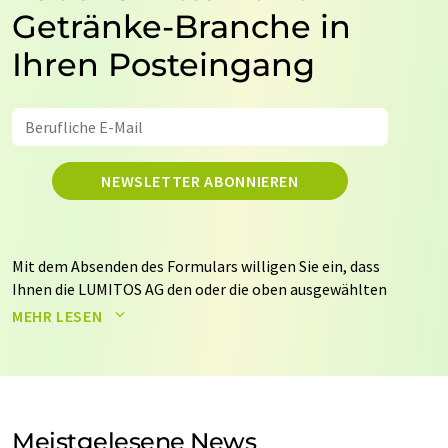
Getränke-Branche in
Ihren Posteingang
NEWSLETTER ABONNIEREN
Mit dem Absenden des Formulars willigen Sie ein, dass
Ihnen die LUMITOS AG den oder die oben ausgewählten
Newsletter per E-Mail zusendet. Ihre Daten werden
MEHR LESEN
nicht an Dritte weitergegeben. Die Speicherung und
Verarbeitung Ihrer Daten durch die LUMITOS AG erfolgt
auf Basis unserer
Datenschutzerklärung
. LUMITOS darf
Sie zum Zwecke der Werbung oder der Markt- und
Meinungsforschung per E-Mail kontaktieren. Ihre
Meistgelesene News