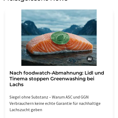
Einwilligung können Sie jederzeit ohne Angabe von
Gründen gegenüber der LUMITOS AG, Ernst-Augustin-
Str. 2, 12489 Berlin oder per E-Mail unter
widerruf@lumitos.com
mit Wirkung für die Zukunft
widerrufen. Zudem ist in jeder E-Mail ein Link zur
Abbestellung des entsprechenden Newsletters
enthalten.
Nach foodwatch-Abmahnung: Lidl und
Tinema stoppen Greenwashing bei
Lachs
Siegel ohne Substanz – Warum ASC und GGN
Verbrauchern keine echte Garantie für nachhaltige
Lachszucht geben