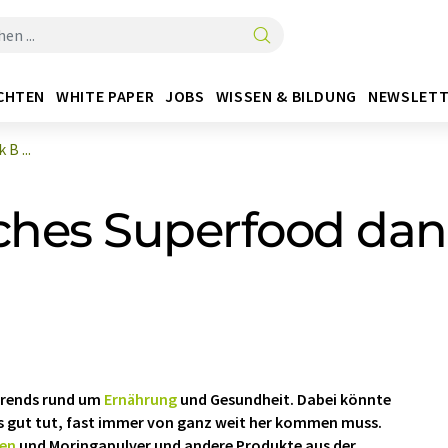
CHTEN
WHITE PAPER
JOBS
WISSEN & BILDUNG
NEWSLETT
B ...
sches Superfood da
trends rund um
Ernährung
und Gesundheit. Dabei könnte
s gut tut, fast immer von ganz weit her kommen muss.
en
und Moringapulver und andere Produkte aus der