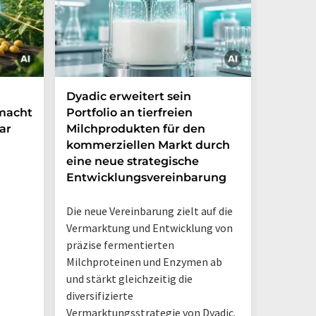
Dyadic erweitert sein
Danone
 macht
Portfolio an tierfreien
die Grü
ar
Milchprodukten für den
Ventur
kommerziellen Markt durch
Möglic
eine neue strategische
in Arge
Entwicklungsvereinbarung
Das neue
Die neue Vereinbarung zielt auf die
Danone A
Vermarktung und Entwicklung von
Hermano
präzise fermentierten
Logistik
Milchproteinen und Enzymen ab
einem D
und stärkt gleichzeitig die
diversifizierte
Vermarktungsstrategie von Dyadic.