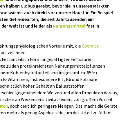
n halben Globus gereist, bevor sie in unseren Märkten
od wächst auch direkt vor unserer Haustür. Ein Beispiel
testen Getreidearten, die seit Jahrtausenden ein
der Welt ist und leider als
Nahrungsmittel
fast in
nährungsphysiologischen Vorteile mit, die
Getreide
 auszeichnen:
 Fettanteils in Form ungesättigter Fettsäuren
rste zu den proteinreichsten Nahrungsmittelpflanzen
i einem Kohlenhydratanteil von insgesamt ca. 65%)
n B-Vitaminen, insbesondere B 1, B6 und Folsäure
schnittlich hoher Gehalt an Ballaststoffen.
rschied gegenüber dem Weizen und allen Produkten daraus,
enschen an Weizensensitivität leiden, von großem Vorteil
uten
, doch deutlich geringere Mengen. Das macht die Gerste
ten mehr als genug Aspekte sein, um das Urteil zu fällen: