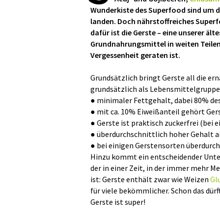
Wunderkiste des Superfood sind um de
landen. Doch nährstoffreiches Superfo
dafür ist die Gerste – eine unserer äl
Grundnahrungsmittel in weiten Teilen 
Vergessenheit geraten ist.
Grundsätzlich bringt Gerste all die er
grundsätzlich als Lebensmittelgruppe
● minimaler Fettgehalt, dabei 80% des
● mit ca. 10% Eiweißanteil gehört Ge
● Gerste ist praktisch zuckerfrei (be
● überdurchschnittlich hoher Gehalt a
● bei einigen Gerstensorten überdurch
Hinzu kommt ein entscheidender Unte
der in einer Zeit, in der immer mehr M
ist: Gerste enthält zwar wie Weizen
Gl
für viele bekömmlicher. Schon das dürf
Gerste ist super!