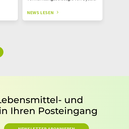
NEWS LESEN
NEWS L
 Lebensmittel- und
in Ihren Posteingang
NEWSLETTER ABONNIEREN