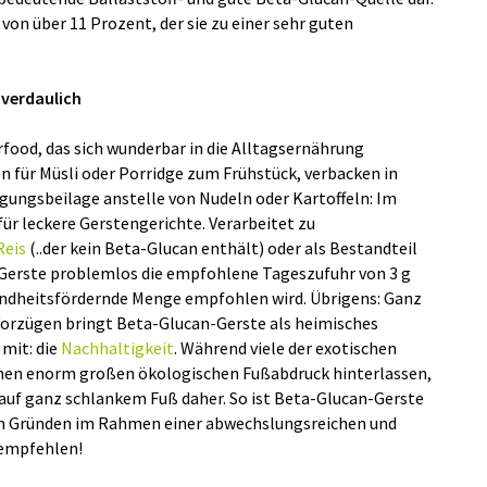
von über 11 Prozent, der sie zu einer sehr guten
 verdaulich
rfood, das sich wunderbar in die Alltagsernährung
en für Müsli oder Porridge zum Frühstück, verbacken in
gungsbeilage anstelle von Nudeln oder Kartoffeln: Im
für leckere Gerstengerichte. Verarbeitet zu
Reis
(..der kein Beta-Glucan enthält) oder als Bestandteil
Gerste problemlos die empfohlene Tageszufuhr von 3 g
sundheitsfördernde Menge empfohlen wird. Übrigens: Ganz
orzügen bringt Beta-Glucan-Gerste als heimisches
 mit: die
Nachhaltigkeit
. Während viele der exotischen
inen enorm großen ökologischen Fußabdruck hinterlassen,
auf ganz schlankem Fuß daher. So ist Beta-Glucan-Gerste
en Gründen im Rahmen einer abwechslungsreichen und
 empfehlen!