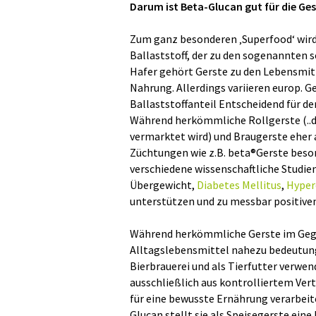
Darum ist Beta-Glucan gut für die Ge
Zum ganz besonderen ‚Superfood‘ wird 
Ballaststoff, der zu den sogenannten
Hafer gehört Gerste zu den Lebensmit
Nahrung. Allerdings variieren europ. G
Ballaststoffanteil Entscheidend für den
Während herkömmliche Rollgerste (..d
vermarktet wird) und Braugerste eher 
Züchtungen wie z.B. beta®Gerste beso
verschiedene wissenschaftliche Studien
Übergewicht,
Diabetes Mellitus
,
Hyper
unterstützen und zu messbar positiven
Während herkömmliche Gerste im Gegen
Alltagslebensmittel nahezu bedeutung
Bierbrauerei und als Tierfutter verwe
ausschließlich aus kontrolliertem Ve
für eine bewusste Ernährung verarbeit
Glucan stellt sie als Speisegerste ein