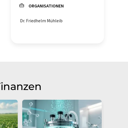
ORGANISATIONEN
Hypercholesterinämie
Dr. Friedhelm Mühleib
Getreide
Chiasamen
Diabetes Mellitus
Folsäure
Gluten
Finanzen