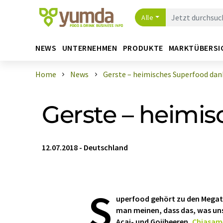
Alle
NEWS
UNTERNEHMEN
PRODUKTE
MARKTÜBERSI
Home
News
Gerste – heimisches Superfood dank 
Gerste – heimi
12.07.2018
-
Deutschland
S
uperfood gehört zu den Mega
man meinen, dass das, was un
Acaj- und Gojibeeren,
Chiasam