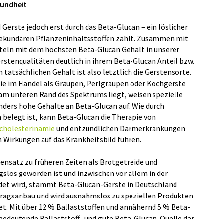
sundheit
Gerste jedoch erst durch das Beta-Glucan – ein löslicher
 sekundären Pflanzeninhaltsstoffen zählt. Zusammen mit
teln mit dem höchsten Beta-Glucan Gehalt in unserer
erstenqualitäten deutlich in ihrem Beta-Glucan Anteil bzw.
 tatsächlichen Gehalt ist also letztlich die Gerstensorte.
ie im Handel als Graupen, Perlgraupen oder Kochgerste
am unteren Rand des Spektrums liegt, weisen spezielle
nders hohe Gehalte an Beta-Glucan auf. Wie durch
 belegt ist, kann Beta-Glucan die Therapie von
cholesterinämie
und entzündlichen Darmerkrankungen
 Wirkungen auf das Krankheitsbild führen.
satz zu früheren Zeiten als Brotgetreide und
slos geworden ist und inzwischen vor allem in der
ndet wird, stammt Beta-Glucan-Gerste in Deutschland
rtragsanbau und wird ausnahmslos zu speziellen Produkten
et. Mit über 12 % Ballaststoffen und annähernd 5 % Beta-
e bedeutende Ballaststoff- und gute Beta-Glucan-Quelle dar.