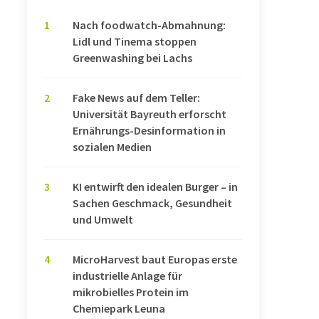
1
Nach foodwatch-Abmahnung:
Lidl und Tinema stoppen
Greenwashing bei Lachs
2
Fake News auf dem Teller:
Universität Bayreuth erforscht
Ernährungs-Desinformation in
sozialen Medien
3
KI entwirft den idealen Burger – in
Sachen Geschmack, Gesundheit
und Umwelt
4
MicroHarvest baut Europas erste
industrielle Anlage für
mikrobielles Protein im
Chemiepark Leuna