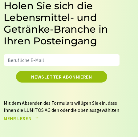
Holen Sie sich die
Lebensmittel- und
Getränke-Branche in
Ihren Posteingang
NEWSLETTER ABONNIEREN
Mit dem Absenden des Formulars willigen Sie ein, dass
Ihnen die LUMITOS AG den oder die oben ausgewählten
Newsletter per E-Mail zusendet. Ihre Daten werden
MEHR LESEN
nicht an Dritte weitergegeben. Die Speicherung und
Verarbeitung Ihrer Daten durch die LUMITOS AG erfolgt