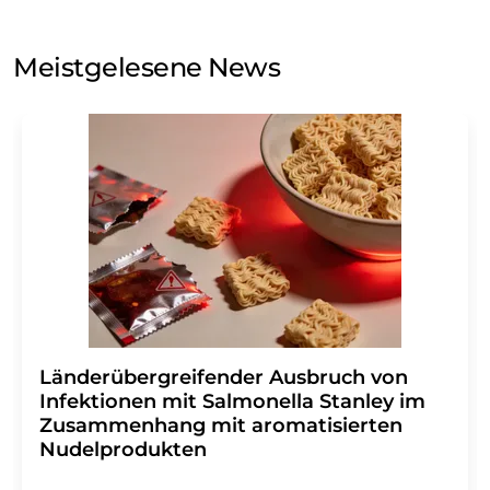
auf Basis unserer
Datenschutzerklärung
. LUMITOS darf
Sie zum Zwecke der Werbung oder der Markt- und
Meinungsforschung per E-Mail kontaktieren. Ihre
Meistgelesene News
Einwilligung können Sie jederzeit ohne Angabe von
Gründen gegenüber der LUMITOS AG, Ernst-Augustin-
Str. 2, 12489 Berlin oder per E-Mail unter
widerruf@lumitos.com
mit Wirkung für die Zukunft
widerrufen. Zudem ist in jeder E-Mail ein Link zur
Abbestellung des entsprechenden Newsletters
enthalten.
Länderübergreifender Ausbruch von
Infektionen mit Salmonella Stanley im
Zusammenhang mit aromatisierten
Nudelprodukten