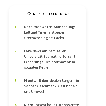
MEISTGELESENE NEWS
1
Nach foodwatch-Abmahnung:
Lidl und Tinema stoppen
Greenwashing bei Lachs
2
Fake News auf dem Teller:
Universität Bayreuth erforscht
Ernährungs-Desinformation in
sozialen Medien
3
KI entwirft den idealen Burger – in
Sachen Geschmack, Gesundheit
und Umwelt
4
MicroHarvest baut Europas erste