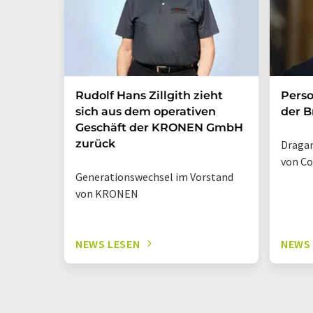
Rudolf Hans Zillgith zieht
Perso
sich aus dem operativen
der B
Geschäft der KRONEN GmbH
zurück
Dragan
von Co
Generationswechsel im Vorstand
von KRONEN
NEWS LESEN
NEWS