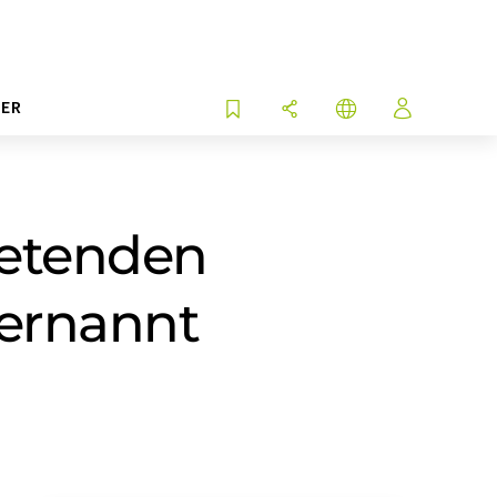
ER
retenden
 ernannt