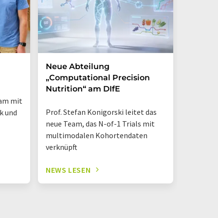
Neue Abteilung
Max Ru
„Computational Precision
bekom
Nutrition“ am DIfE
Vizepr
eam mit
Prof. Stefan Konigorski leitet das
Lebensmi
ik und
neue Team, das N-of-1 Trials mit
Matthäu
multimodalen Kohortendaten
leitet zu
verknüpft
pflanzli
NEWS LESEN
NEWS L