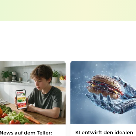
auf Basis unserer
Datenschutzerklärung
. LUM
Markt- und Meinungsforschung per E-Mail kon
jederzeit ohne Angabe von Gründen gegenüber
Berlin oder per E-Mail unter
widerruf@lumito
Zudem ist in jeder E-Mail ein Link zur Abbes
enthalten.
KI entwirft den idealen
News auf dem Teller: