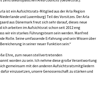
s zentraleuropäischen Area Councils (Gebietsrat).
rla ist ein Aufsichtsrats-Mitglied aus der Arla Region
Niederlande und Luxemburg) Teil des Vorsitzes. Der Arla
aard aus Dänemark freut sich sehr darauf, dieses neue
d ich arbeiten im Aufsichtsrat schon seit 2012 eng
ass wir ein starkes Führungsteam sein werden. Manfred
ende Rolle. Seine umfassende Erfahrung und sein Wissen über
Bereicherung in seiner neuer Funktion sein.“
roße Ehre, zum neuen stellvertretenden
rnannt worden zu sein. Ich nehme diese große Verantwortung
mich gemeinsam mit den anderen Aufsichtsratsmitgliedern
afür einzusetzen, unsere Genossenschaft zu stärken und