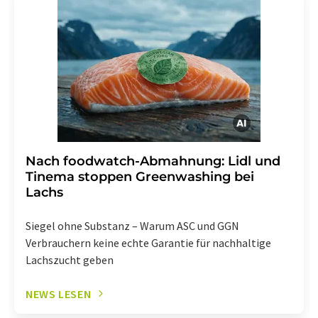
widerruf@lumitos.com
mit Wirkung für die Zukunft
widerrufen. Zudem ist in jeder E-Mail ein Link zur
Abbestellung des entsprechenden Newsletters
enthalten.
Nach foodwatch-Abmahnung: Lidl und
Tinema stoppen Greenwashing bei
Lachs
Siegel ohne Substanz – Warum ASC und GGN
Verbrauchern keine echte Garantie für nachhaltige
Lachszucht geben
NEWS LESEN