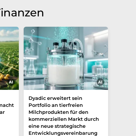
Finanzen
Dyadic erweitert sein
Danone
 macht
Portfolio an tierfreien
die Grü
ar
Milchprodukten für den
Ventur
kommerziellen Markt durch
Möglic
eine neue strategische
in Arge
Entwicklungsvereinbarung