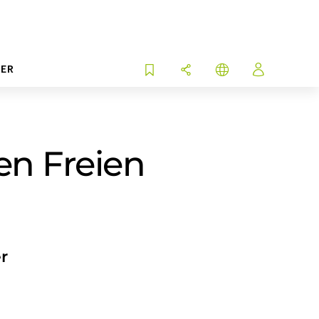
ER
en Freien
r