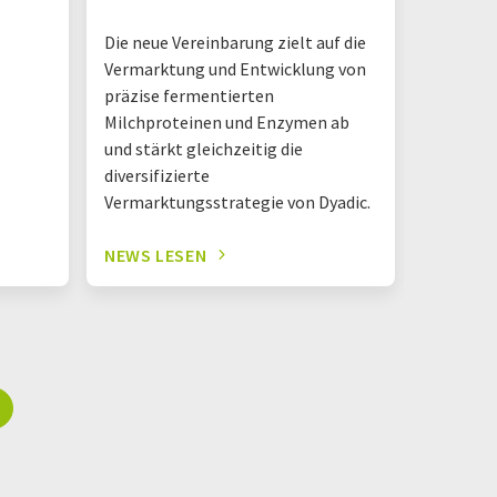
Das neue
Die neue Vereinbarung zielt auf die
Danone A
Vermarktung und Entwicklung von
Hermano
präzise fermentierten
Logistik
Milchproteinen und Enzymen ab
einem D
und stärkt gleichzeitig die
diversifizierte
Vermarktungsstrategie von Dyadic.
NEWS LESEN
NEWS L