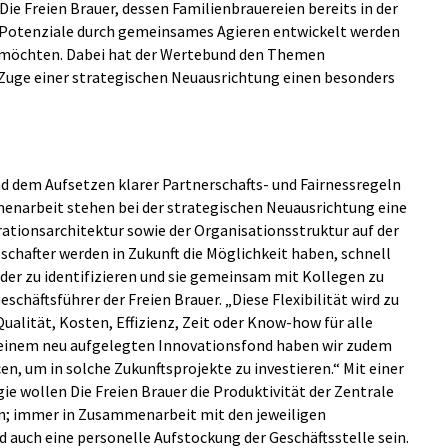
 Freien Brauer, dessen Familienbrauereien bereits in der
 Potenziale durch gemeinsames Agieren entwickelt werden
n möchten. Dabei hat der Wertebund den Themen
 Zuge einer strategischen Neuausrichtung einen besonders
d dem Aufsetzen klarer Partnerschafts- und Fairnessregeln
enarbeit stehen bei der strategischen Neuausrichtung eine
tionsarchitektur sowie der Organisationsstruktur auf der
schafter werden in Zukunft die Möglichkeit haben, schnell
lder zu identifizieren und sie gemeinsam mit Kollegen zu
schäftsführer der Freien Brauer. „Diese Flexibilität wird zu
alität, Kosten, Effizienz, Zeit oder Know-how für alle
t einem neu aufgelegten Innovationsfond haben wir zudem
n, um in solche Zukunftsprojekte zu investieren.“ Mit einer
e wollen Die Freien Brauer die Produktivität der Zentrale
rn; immer in Zusammenarbeit mit den jeweiligen
 auch eine personelle Aufstockung der Geschäftsstelle sein.