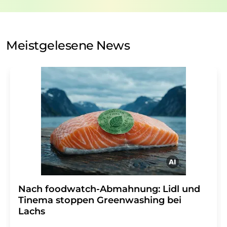
Verarbeitung Ihrer Daten durch die LUMITOS AG erfolgt
auf Basis unserer
Datenschutzerklärung
. LUMITOS darf
Sie zum Zwecke der Werbung oder der Markt- und
Meinungsforschung per E-Mail kontaktieren. Ihre
Meistgelesene News
Einwilligung können Sie jederzeit ohne Angabe von
Gründen gegenüber der LUMITOS AG, Ernst-Augustin-
Str. 2, 12489 Berlin oder per E-Mail unter
widerruf@lumitos.com
mit Wirkung für die Zukunft
widerrufen. Zudem ist in jeder E-Mail ein Link zur
Abbestellung des entsprechenden Newsletters
enthalten.
Nach foodwatch-Abmahnung: Lidl und
Tinema stoppen Greenwashing bei
Lachs