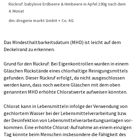
Rückruf: babylove Erdbeere & Himbeere in Apfel 190g nach dem
4. Monat
dm-drogerie markt GmbH + Co. KG
Das Mindest­halt­bar­keits­datum (MHD) ist leicht auf dem
Deckel­rand zu erkennen.
Grund für den Rückruf: Bei Eigen­kontrollen wurden in einem
Gläschen Rückstände eines chlor­haltige Reinigungs­mittels
gefunden. Dieser Rück­ruf erfolgt, da nicht aus­geschlossen
werden kann, dass noch weitere Gläschen mit dem oben
genannten MHD erhöhte Chlorat­werte auf­weisen könnten.
Chlorat kann in Lebensmitteln infolge der Verwendung von
gechlortem Wasser bei der Lebens­mittel­verarbeitung bzw.
der Des­infektion von Lebens­mittel­verarbeitungs­anlagen vor­
kommen. Eine erhöhte Chlorat-Aufnahme an einem einzigen
Tag könnte beim Menschen insbesondere die Fähig­keit des