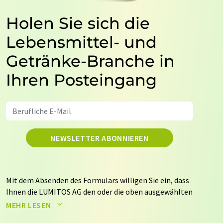
Holen Sie sich die
Lebensmittel- und
Getränke-Branche in
Ihren Posteingang
NEWSLETTER ABONNIEREN
Mit dem Absenden des Formulars willigen Sie ein, dass
Ihnen die LUMITOS AG den oder die oben ausgewählten
Newsletter per E-Mail zusendet. Ihre Daten werden
MEHR LESEN
nicht an Dritte weitergegeben. Die Speicherung und