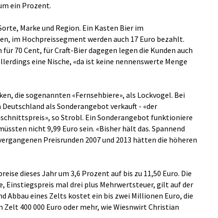
m ein Prozent.
 Sorte, Marke und Region. Ein Kasten Bier im
aben, im Hochpreissegment werden auch 17 Euro bezahlt.
n für 70 Cent, für Craft-Bier dagegen legen die Kunden auch
 allerdings eine Nische, «da ist keine nennenswerte Menge
en, die sogenannten «Fernsehbiere», als Lockvogel. Bei
n Deutschland als Sonderangebot verkauft - «der
schnittspreis», so Strobl. Ein Sonderangebot funktioniere
 müssten nicht 9,99 Euro sein. «Bisher hält das. Spannend
n vergangenen Preisrunden 2007 und 2013 hätten die höheren
reise dieses Jahr um 3,6 Prozent auf bis zu 11,50 Euro. Die
 Einstiegspreis mal drei plus Mehrwertsteuer, gilt auf der
und Abbau eines Zelts kostet ein bis zwei Millionen Euro, die
m Zelt 400 000 Euro oder mehr, wie Wiesnwirt Christian