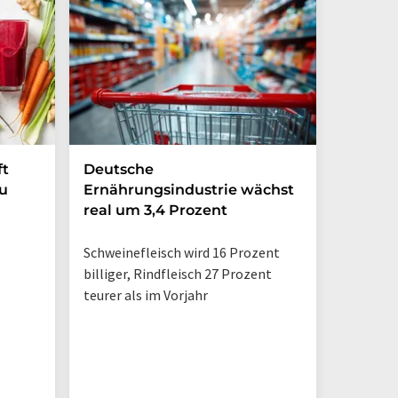
Milka A
ft
Deutsche
»Mogel
zu
Ernährungsindustrie wächst
2025«
real um 3,4 Prozent
Verbrau
Schweinefleisch wird 16 Prozent
verzeich
billiger, Rindfleisch 27 Prozent
Produkt
teurer als im Vorjahr