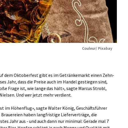
Couleur/ Pixabay
r auf dem Oktoberfest gibt es im Getränkemarkt einen Zehn-
ses Jahr, dass die Preise auch im Handel gestiegen sind,
roße Frage ist, wie lange das hält», sagte Marcus Strobl,
ielsen. Und wer jetzt mehr verdient.
ist im Höhenflug», sagte Walter König, Geschäftsführer
Brauereien haben langfristige Lieferverträge, die
stes Jahr aus - und auch dann nur minimal: Gerade mal 7
Liter Bier. Hopfen schlägt je nach Menge und Qualität mit