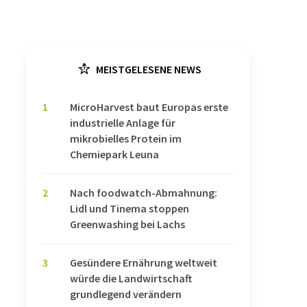
MEISTGELESENE NEWS
1
MicroHarvest baut Europas erste
industrielle Anlage für
mikrobielles Protein im
Chemiepark Leuna
2
Nach foodwatch-Abmahnung:
Lidl und Tinema stoppen
Greenwashing bei Lachs
3
Gesündere Ernährung weltweit
würde die Landwirtschaft
grundlegend verändern