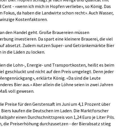
8 Cent - «wenn ich mich in Hopfen verliebe», so König. Das
im Fokus, da haben die Landwirte schon recht». Auch Wasser,
 winzige Kostenfaktoren.
er an den Handel geht. Große Brauereien müssen
bung investieren. Da spart eine kleinere Brauerei, die viel
auf absetzt. Zudem nutzen Super- und Getränkemärkte Bier
in die Läden zu locken.
ien die Lohn-, Energie- und Transportkosten, heißt es beim
el geschluckt und nicht auf den Preis umgelegt. Denn jeder
engenrückgang», erklärte König. «Da sind die Leute
nderes Bier aus.» Aber allein die Löhne seien in zwei Jahren
 Maß voll gewesen.
e Preise für den Gerstensaft im Juni um 4,1 Prozent über
s Biers kaufen die Deutschen im Laden. Die Marktforscher
albjahr einen Durchschnittspreis von 1,24 Euro je Liter Pils.
die Preiserhöhung durchzusetzen - der Bierabsatz stieg