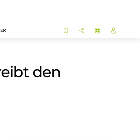
ER
reibt den