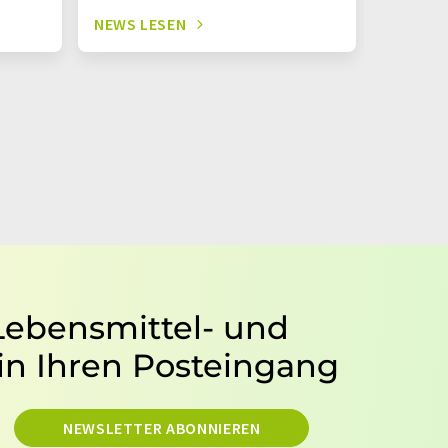
NEWS LESEN
NEWS L
 Lebensmittel- und
in Ihren Posteingang
NEWSLETTER ABONNIEREN