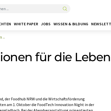
CHTEN
WHITE PAPER
JOBS
WISSEN & BILDUNG
NEWSLETT
 ...
tionen für die Leben
nd, der Foodhub NRW und die Wirtschaftsförderung
en am 1. Oktober die FoodTech Innovation Night in der
ngladbach. Bei der Abendveranstaltung präsentierten