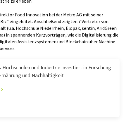
trie zu erleben.
rektor Food Innovation bei der Metro AG mit seiner
iz“ eingeleitet. Anschließend zeigten 7 Vertreter von
t (u.a. Hochschule Niederrhein, Elopak, sentin, AridGreen
) in spannenden Kurzvorträgen, wie die Digitalisierung die
 digitalen Assistenzsystemen und Blockchain über Machine
ervices.
 Hochschulen und Industrie investiert in Forschung
Ernährung und Nachhaltigkeit