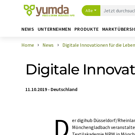
Alle
NEWS
UNTERNEHMEN
PRODUKTE
MARKTÜBERSI
Home
News
Digitale Innovationen für die Lebens
Digitale Innova
11.10.2019
-
Deutschland
D
er digihub Düsseldorf/Rheinla
Mönchengladbach veranstaltet
Textilakademie NRW in Mönche