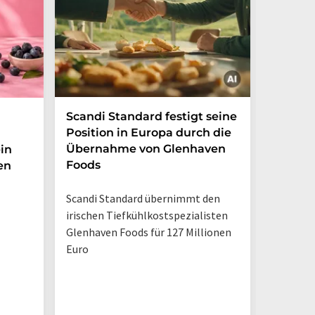
Scandi Standard festigt seine
Zuckerf
Position in Europa durch die
Erfris
Übernahme von Glenhaven
in
Foods
en
Marktche
Verbrau
Scandi Standard übernimmt den
weiterhin
irischen Tiefkühlkostspezialisten
Trinkpäc
Glenhaven Foods für 127 Millionen
Euro