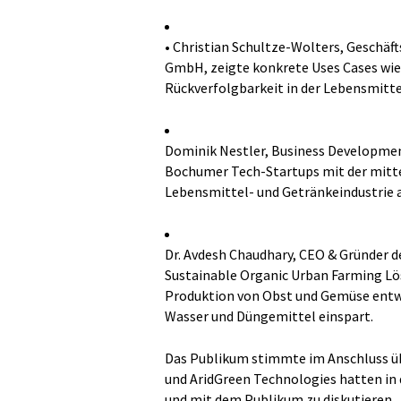
• Christian Schultze-Wolters, Geschäf
GmbH, zeigte konkrete Uses Cases wie 
Rückverfolgbarkeit in der Lebensmitte
Dominik Nestler, Business Developmen
Bochumer Tech-Startups mit der mittel
Lebensmittel- und Getränkeindustrie a
Dr. Avdesh Chaudhary, CEO & Gründer d
Sustainable Organic Urban Farming Lös
Produktion von Obst und Gemüse entwi
Wasser und Düngemittel einspart.
Das Publikum stimmte im Anschluss übe
und AridGreen Technologies hatten in d
und mit dem Publikum zu diskutieren.