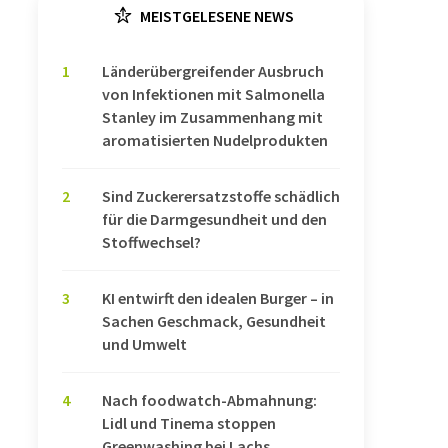
MEISTGELESENE NEWS
1
Länderübergreifender Ausbruch
von Infektionen mit Salmonella
Stanley im Zusammenhang mit
aromatisierten Nudelprodukten
2
Sind Zuckerersatzstoffe schädlich
für die Darmgesundheit und den
Stoffwechsel?
3
KI entwirft den idealen Burger – in
Sachen Geschmack, Gesundheit
und Umwelt
4
Nach foodwatch-Abmahnung:
Lidl und Tinema stoppen
Greenwashing bei Lachs