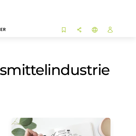
ER
smittelindustrie