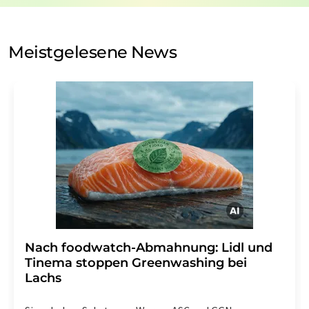
auf Basis unserer
Datenschutzerklärung
. LUMITOS darf
Sie zum Zwecke der Werbung oder der Markt- und
Meinungsforschung per E-Mail kontaktieren. Ihre
Meistgelesene News
Einwilligung können Sie jederzeit ohne Angabe von
Gründen gegenüber der LUMITOS AG, Ernst-Augustin-
Str. 2, 12489 Berlin oder per E-Mail unter
widerruf@lumitos.com
mit Wirkung für die Zukunft
widerrufen. Zudem ist in jeder E-Mail ein Link zur
Abbestellung des entsprechenden Newsletters
enthalten.
Nach foodwatch-Abmahnung: Lidl und
Tinema stoppen Greenwashing bei
Lachs