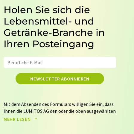
Holen Sie sich die
Lebensmittel- und
Getränke-Branche in
Ihren Posteingang
NEWSLETTER ABONNIEREN
Mit dem Absenden des Formulars willigen Sie ein, dass
Ihnen die LUMITOS AG den oder die oben ausgewählten
Newsletter per E-Mail zusendet. Ihre Daten werden
MEHR LESEN
nicht an Dritte weitergegeben. Die Speicherung und
Verarbeitung Ihrer Daten durch die LUMITOS AG erfolgt