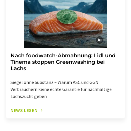
widerrufen. Zudem ist in jeder E-Mail ein Link zur
Abbestellung des entsprechenden Newsletters
enthalten.
Nach foodwatch-Abmahnung: Lidl und
Tinema stoppen Greenwashing bei
Lachs
Siegel ohne Substanz – Warum ASC und GGN
Verbrauchern keine echte Garantie für nachhaltige
Lachszucht geben
NEWS LESEN