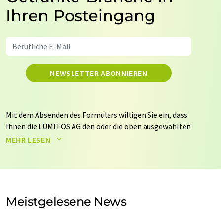
Ihren Posteingang
NEWSLETTER ABONNIEREN
Mit dem Absenden des Formulars willigen Sie ein, dass
Ihnen die LUMITOS AG den oder die oben ausgewählten
Newsletter per E-Mail zusendet. Ihre Daten werden
MEHR LESEN
nicht an Dritte weitergegeben. Die Speicherung und
Verarbeitung Ihrer Daten durch die LUMITOS AG erfolgt
auf Basis unserer
Datenschutzerklärung
. LUMITOS darf
Sie zum Zwecke der Werbung oder der Markt- und
Meinungsforschung per E-Mail kontaktieren. Ihre
Meistgelesene News
Einwilligung können Sie jederzeit ohne Angabe von
Gründen gegenüber der LUMITOS AG, Ernst-Augustin-