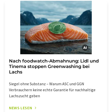
Str. 2, 12489 Berlin oder per E-Mail unter
widerruf@lumitos.com
mit Wirkung für die Zukunft
widerrufen. Zudem ist in jeder E-Mail ein Link zur
Abbestellung des entsprechenden Newsletters
enthalten.
Nach foodwatch-Abmahnung: Lidl und
Tinema stoppen Greenwashing bei
Lachs
Siegel ohne Substanz – Warum ASC und GGN
Verbrauchern keine echte Garantie für nachhaltige
Lachszucht geben
NEWS LESEN