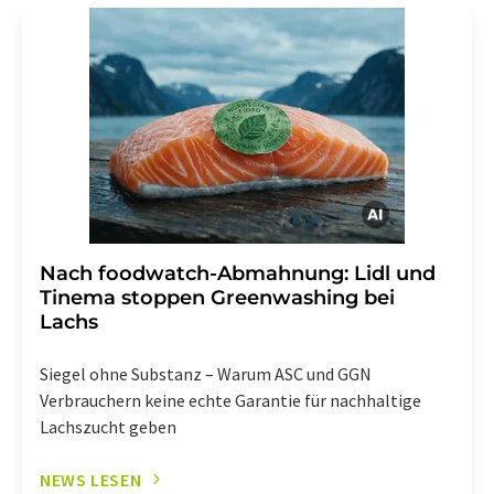
Str. 2, 12489 Berlin oder per E-Mail unter
widerruf@lumitos.com
mit Wirkung für die Zukunft
widerrufen. Zudem ist in jeder E-Mail ein Link zur
Abbestellung des entsprechenden Newsletters
enthalten.
Nach foodwatch-Abmahnung: Lidl und
Tinema stoppen Greenwashing bei
Lachs
Siegel ohne Substanz – Warum ASC und GGN
Verbrauchern keine echte Garantie für nachhaltige
Lachszucht geben
NEWS LESEN