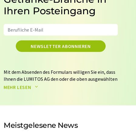
Ihren Posteingang
NEWSLETTER ABONNIEREN
Mit dem Absenden des Formulars willigen Sie ein, dass
Ihnen die LUMITOS AG den oder die oben ausgewählten
Newsletter per E-Mail zusendet. Ihre Daten werden
MEHR LESEN
nicht an Dritte weitergegeben. Die Speicherung und
Verarbeitung Ihrer Daten durch die LUMITOS AG erfolgt
auf Basis unserer
Datenschutzerklärung
. LUMITOS darf
Sie zum Zwecke der Werbung oder der Markt- und
Meinungsforschung per E-Mail kontaktieren. Ihre
Meistgelesene News
Einwilligung können Sie jederzeit ohne Angabe von
Gründen gegenüber der LUMITOS AG, Ernst-Augustin-