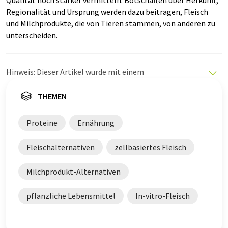
Qualität noch stärker vermitteln. Botschaften über Herkunft,
Regionalität und Ursprung werden dazu beitragen, Fleisch
und Milchprodukte, die von Tieren stammen, von anderen zu
unterscheiden.
Hinweis: Dieser Artikel wurde mit einem
Computersystem ohne menschlichen Eingriff übersetzt.
LUMITOS bietet diese automatischen Übersetzungen
THEMEN
an, um eine größere Bandbreite an aktuellen
Nachrichten zu präsentieren. Da dieser Artikel mit
Proteine
Ernährung
automatischer Übersetzung übersetzt wurde, ist es
möglich, dass er Fehler im Vokabular, in der Syntax oder
Fleischalternativen
zellbasiertes Fleisch
in der Grammatik enthält. Den ursprünglichen Artikel in
Englisch finden Sie
hier
.
Milchprodukt-Alternativen
pflanzliche Lebensmittel
In-vitro-Fleisch