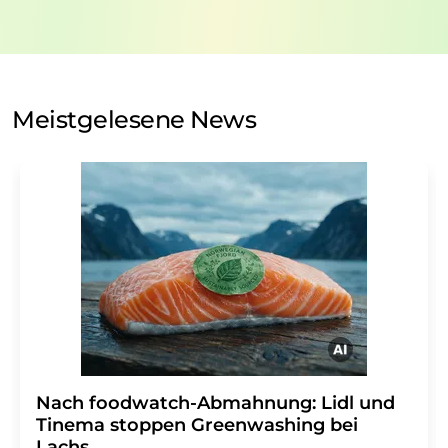
nicht an Dritte weitergegeben. Die Speicherung und
Verarbeitung Ihrer Daten durch die LUMITOS AG erfolgt
auf Basis unserer
Datenschutzerklärung
. LUMITOS darf
Sie zum Zwecke der Werbung oder der Markt- und
Meinungsforschung per E-Mail kontaktieren. Ihre
Meistgelesene News
Einwilligung können Sie jederzeit ohne Angabe von
Gründen gegenüber der LUMITOS AG, Ernst-Augustin-
Str. 2, 12489 Berlin oder per E-Mail unter
widerruf@lumitos.com
mit Wirkung für die Zukunft
widerrufen. Zudem ist in jeder E-Mail ein Link zur
Abbestellung des entsprechenden Newsletters
enthalten.
Nach foodwatch-Abmahnung: Lidl und
Tinema stoppen Greenwashing bei
Lachs