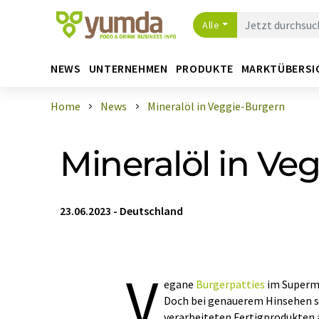
Alle
NEWS
UNTERNEHMEN
PRODUKTE
MARKTÜBERSI
Home
News
Mineralöl in Veggie-Burgern
Mineralöl in Ve
23.06.2023
-
Deutschland
V
egane
Burgerpatties
im Superma
Doch bei genauerem Hinsehen si
verarbeiteten Fertigprodukten a