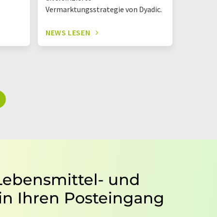
Vermarktungsstrategie von Dyadic.
NEWS LESEN
NEWS L
 Lebensmittel- und
in Ihren Posteingang