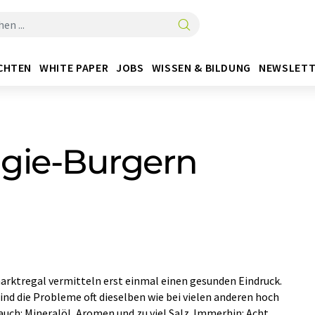
CHTEN
WHITE PAPER
JOBS
WISSEN & BILDUNG
NEWSLETT
ggie-Burgern
rktregal vermitteln erst einmal einen gesunden Eindruck.
nd die Probleme oft dieselben wie bei vielen anderen hoch
uch: Mineralöl, Aromen und zu viel Salz. Immerhin: Acht