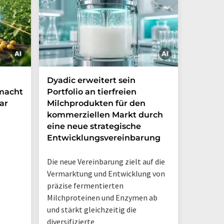
Dyadic erweitert sein
Danone
 macht
Portfolio an tierfreien
die Grü
ar
Milchprodukten für den
Ventur
kommerziellen Markt durch
Möglic
eine neue strategische
in Arge
Entwicklungsvereinbarung
Das neue
Die neue Vereinbarung zielt auf die
Danone A
Vermarktung und Entwicklung von
Hermano
präzise fermentierten
Logistik
Milchproteinen und Enzymen ab
einem D
und stärkt gleichzeitig die
diversifizierte