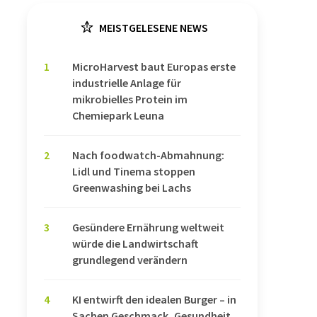
MEISTGELESENE NEWS
1
MicroHarvest baut Europas erste
industrielle Anlage für
mikrobielles Protein im
Chemiepark Leuna
2
Nach foodwatch-Abmahnung:
Lidl und Tinema stoppen
Greenwashing bei Lachs
3
Gesündere Ernährung weltweit
würde die Landwirtschaft
grundlegend verändern
4
KI entwirft den idealen Burger – in
Sachen Geschmack, Gesundheit