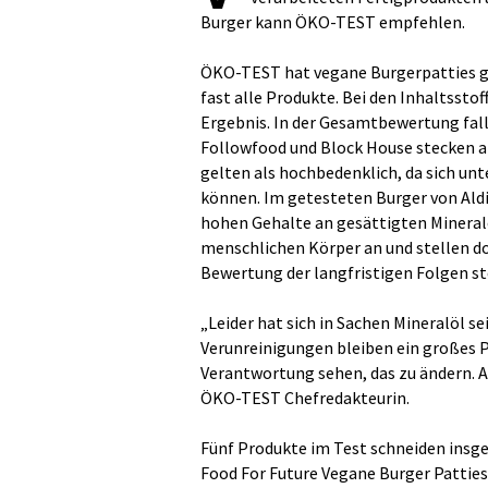
Burger kann ÖKO-TEST empfehlen.
ÖKO-TEST hat vegane Burgerpatties g
fast alle Produkte. Bei den Inhaltssto
Ergebnis. In der Gesamtbewertung fall
Followfood und Block House stecken 
gelten als hochbedenklich, da sich u
können. Im getesteten Burger von Ald
hohen Gehalte an gesättigten Mineral
menschlichen Körper an und stellen do
Bewertung der langfristigen Folgen st
„Leider hat sich in Sachen Mineralöl se
Verunreinigungen bleiben ein großes P
Verantwortung sehen, das zu ändern. An
ÖKO-TEST Chefredakteurin.
Fünf Produkte im Test schneiden insge
Food For Future Vegane Burger Pattie