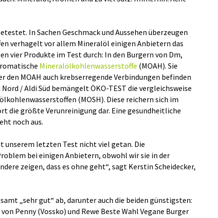
etestet. In Sachen Geschmack und Aussehen überzeugen
ffen verhagelt vor allem Mineralöl einigen Anbietern das
en vier Produkte im Test durch: In den Burgern von Dm,
aromatische
Mineralölkohlenwasserstoffe
(MOAH). Sie
nter den MOAH auch krebserregende Verbindungen befinden
i Nord / Aldi Süd bemängelt ÖKO-TEST die vergleichsweise
ölkohlenwasserstoffen (MOSH). Diese reichern sich im
rt die größte Verunreinigung dar. Eine gesundheitliche
eht noch aus.
it unserem letzten Test nicht viel getan. Die
roblem bei einigen Anbietern, obwohl wir sie in der
dere zeigen, dass es ohne geht“, sagt Kerstin Scheidecker,
samt „sehr gut“ ab, darunter auch die beiden günstigsten:
s von Penny (Vossko) und Rewe Beste Wahl Vegane Burger