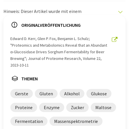
Hinweis: Dieser Artikel wurde mit einem
Computersystem ohne menschlichen Eingriff übersetzt.
LUMITOS bietet diese automatischen Übersetzungen
ORIGINALVERÖFFENTLICHUNG
an, um eine größere Bandbreite an aktuellen
Nachrichten zu präsentieren. Da dieser Artikel mit
Edward D. Kerr, Glen P. Fox, Benjamin L. Schulz;
automatischer Übersetzung übersetzt wurde, ist es
"Proteomics and Metabolomics Reveal that an Abundant
möglich, dass er Fehler im Vokabular, in der Syntax oder
α-Glucosidase Drives Sorghum Fermentability for Beer
in der Grammatik enthält. Den ursprünglichen Artikel in
Brewing"; Journal of Proteome Research, Volume 22,
Englisch finden Sie
hier
.
2023-10-11
THEMEN
Gerste
Gluten
Alkohol
Glukose
Proteine
Enzyme
Zucker
Maltose
Fermentation
Massenspektrometrie