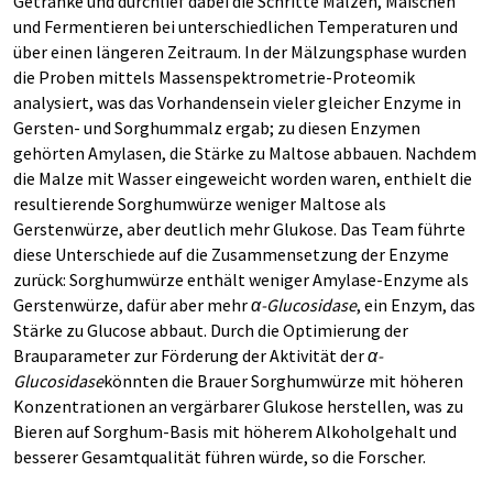
Getränke und durchlief dabei die Schritte Mälzen, Maischen
und Fermentieren bei unterschiedlichen Temperaturen und
über einen längeren Zeitraum. In der Mälzungsphase wurden
die Proben mittels Massenspektrometrie-Proteomik
analysiert, was das Vorhandensein vieler gleicher Enzyme in
Gersten- und Sorghummalz ergab; zu diesen Enzymen
gehörten Amylasen, die Stärke zu Maltose abbauen. Nachdem
die Malze mit Wasser eingeweicht worden waren, enthielt die
resultierende Sorghumwürze weniger Maltose als
Gerstenwürze, aber deutlich mehr Glukose. Das Team führte
diese Unterschiede auf die Zusammensetzung der Enzyme
zurück: Sorghumwürze enthält weniger Amylase-Enzyme als
Gerstenwürze, dafür aber mehr
α-Glucosidase
, ein Enzym, das
Stärke zu Glucose abbaut. Durch die Optimierung der
Brauparameter zur Förderung der Aktivität der
α-
Glucosidase
könnten die Brauer Sorghumwürze mit höheren
Konzentrationen an vergärbarer Glukose herstellen, was zu
Bieren auf Sorghum-Basis mit höherem Alkoholgehalt und
besserer Gesamtqualität führen würde, so die Forscher.