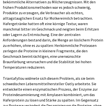
bekömmliche Alternativen zu Milcherzeugnissen. Mit den
frühen Produktionsmethoden war es jedoch schwierig,
Produkte zu erzeugen, die Verbraucher als echten,
alltagstauglichen Ersatz für Molkereimilch betrachten.
Hafergetränke hatten oft eine körnige Textur, waren
manchmal bitter im Geschmack und neigten beim Erhitzen
oder Lagern zu Entmischung. Eine der zentralen
Anforderungen bestand darin, die Menge an löslichem Protein
zu erhöhen, ohne es zu spalten: Herkömmliche Proteasen
zerlegen die Proteine in kleinere Fragmente, die den
Geschmack beeinträchtigen, eine unerwünschte
Braunfärbung verursachen und die Stabilität bei hohen
Temperaturen reduzieren.
Triantafyllou widmete sich diesem Problem, als sie beim
schwedischen Lebensmittelhersteller Oatly arbeitete. Sie
entwickelte einen enzymatischen Prozess, der Enzyme zur
Proteindesaminierung mit Amylasen kombiniert, um das
Haferprotein zu lösen und Stärke zu spalten. Im Gegensatz
zur Protease verändert die Desaminierung die Proteine, ohne