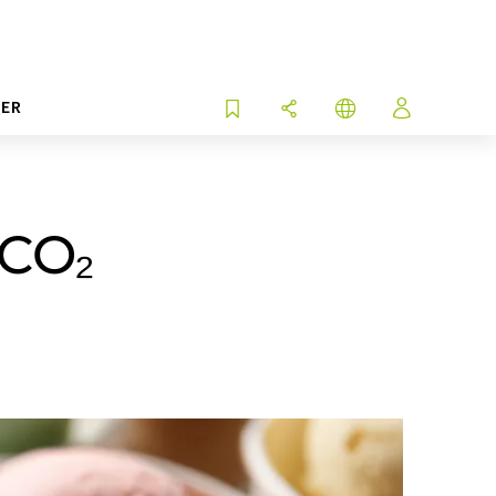
ER
 CO₂