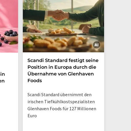
Scandi Standard festigt seine
Zuckerf
Position in Europa durch die
Erfris
Übernahme von Glenhaven
in
Foods
en
Marktche
Verbrau
Scandi Standard übernimmt den
weiterhin
irischen Tiefkühlkostspezialisten
Trinkpäc
Glenhaven Foods für 127 Millionen
Euro