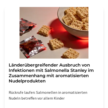
Gründen gegenüber der LUMITOS AG, Ernst-Augustin-
Str. 2, 12489 Berlin oder per E-Mail unter
widerruf@lumitos.com
mit Wirkung für die Zukunft
widerrufen. Zudem ist in jeder E-Mail ein Link zur
Abbestellung des entsprechenden Newsletters
enthalten.
Länderübergreifender Ausbruch von
Infektionen mit Salmonella Stanley im
Zusammenhang mit aromatisierten
Nudelprodukten
Rückrufe laufen: Salmonellen in aromatisierten
Nudeln betreffen vor allem Kinder