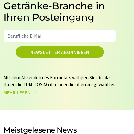
Getränke-Branche in
Ihren Posteingang
NEWSLETTER ABONNIEREN
Mit dem Absenden des Formulars willigen Sie ein, dass
Ihnen die LUMITOS AG den oder die oben ausgewählten
Newsletter per E-Mail zusendet. Ihre Daten werden
MEHR LESEN
nicht an Dritte weitergegeben. Die Speicherung und
Verarbeitung Ihrer Daten durch die LUMITOS AG erfolgt
auf Basis unserer
Datenschutzerklärung
. LUMITOS darf
Sie zum Zwecke der Werbung oder der Markt- und
Meinungsforschung per E-Mail kontaktieren. Ihre
Meistgelesene News
Einwilligung können Sie jederzeit ohne Angabe von