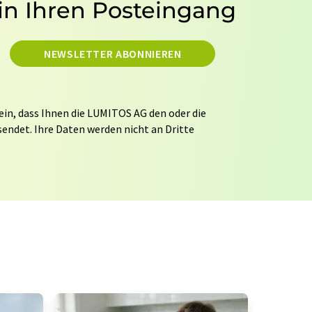
in Ihren Posteingang
NEWSLETTER ABONNIEREN
ein, dass Ihnen die LUMITOS AG den oder die
endet. Ihre Daten werden nicht an Dritte
tung Ihrer Daten durch die LUMITOS AG erfolgt
ITOS darf Sie zum Zwecke der Werbung oder der
taktieren. Ihre Einwilligung können Sie
 der LUMITOS AG, Ernst-Augustin-Str. 2, 12489
s.com
mit Wirkung für die Zukunft widerrufen.
tellung des entsprechenden Newsletters