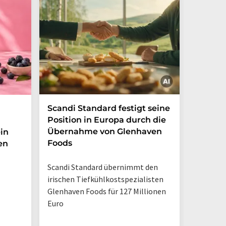
Scandi Standard festigt seine
Zuckerf
Position in Europa durch die
Erfris
Übernahme von Glenhaven
in
Foods
en
Marktche
Verbrau
Scandi Standard übernimmt den
weiterhin
irischen Tiefkühlkostspezialisten
Trinkpäc
Glenhaven Foods für 127 Millionen
Euro