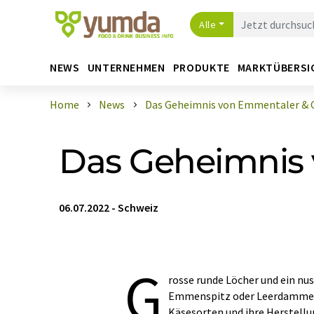
Alle
NEWS
UNTERNEHMEN
PRODUKTE
MARKTÜBERSI
Home
News
Das Geheimnis von Emmentaler & 
Das Geheimnis 
06.07.2022
-
Schweiz
G
rosse runde Löcher und ein nu
Emmenspitz oder Leerdammer a
Käsesorten und ihre Herstellu